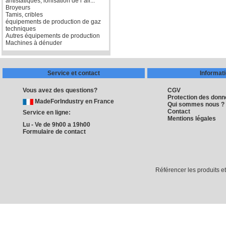
antistatiques, ionisation de l''air...
Broyeurs
Tamis, cribles
équipements de production de gaz
techniques
Autres équipements de production
Machines à dénuder
Service et contact
Informat
Vous avez des questions?
CGV
Protection des don
MadeForIndustry en France
Qui sommes nous ?
Contact
Service en ligne:
Mentions légales
Lu - Ve de 9h00 a 19h00
Formulaire de contact
Référencer les produits e