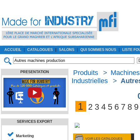
ACCUEIL
|
CATALOGUES
|
SALONS
|
QUI SOMMES NOUS
|
LISTE F
Produits
>
Machines
PRESENTATION
Industrielles
>
Autre
1
2
3
4
5
6
7
8
9
SERVICES EXPORT
Marketing
VOIR LES CATALOGUES