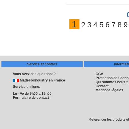
1
2
3
4
5
6
7
8
9
Service et contact
Informat
Vous avez des questions?
CGV
Protection des don
MadeForIndustry en France
Qui sommes nous ?
Contact
Service en ligne:
Mentions légales
Lu - Ve de 9h00 a 19h00
Formulaire de contact
Référencer les produits e