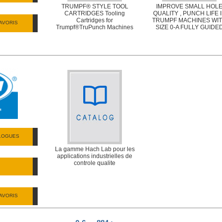
TRUMPF® STYLE TOOL
IMPROVE SMALL HOL
CARTRIDGES Tooling
QUALITY , PUNCH LIFE 
Cartridges for
TRUMPF MACHINES WI
AVORIS
Trumpf®TruPunch Machines
SIZE 0-A FULLY GUIDE
ALOGUES
La gamme Hach Lab pour les
applications industrielles de
controle qualite
AVORIS