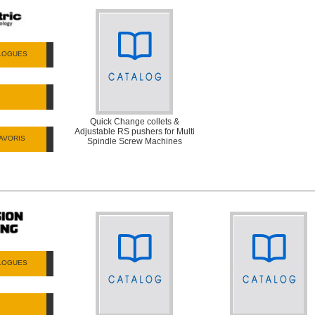
ALOGUES
Quick Change collets &
Adjustable RS pushers for Multi
AVORIS
Spindle Screw Machines
ALOGUES