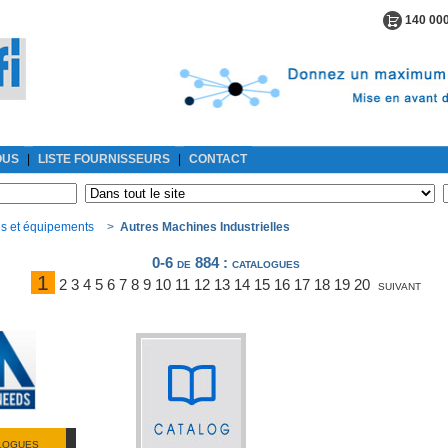
140 000
OUS
|
LISTE FOURNISSEURS
|
CONTACT
s et équipements
>
Autres Machines Industrielles
0-6 de 884
: catalogues
1
2
3
4
5
6
7
8
9
10
11
12
13
14
15
16
17
18
19
20
suivant
ALOGUES