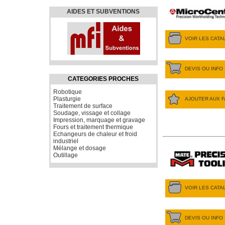
AIDES ET SUBVENTIONS
VOIR LES CAT
DEVIS OU INFO
CATEGORIES PROCHES
Robotique
Plasturgie
AJOUTER AUX F
Traitement de surface
Soudage, vissage et collage
Impression, marquage et gravage
Fours et traitement thermique
Echangeurs de chaleur et froid
industriel
Mélange et dosage
Outillage
VOIR LES CAT
DEVIS OU INFO