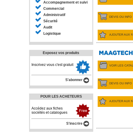
Accompagnement et suivi
Commercial
Administratif
DEVIS OU INFO
Sécurité
Audit
Logistique
AJOUTER AUX F
Exposez vos produits
Inscrivez vous c'est gratuit
VOIR LES CAT
S'abonner
DEVIS OU INFO
POUR LES ACHETEURS
AJOUTER AUX F
Accédez aux fiches
sociétés et catalogues
S'inscrire