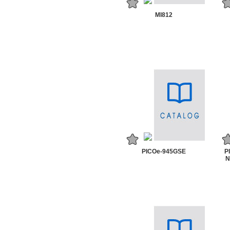
MI812
PICOe-945GSE
P
N