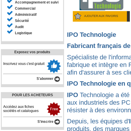
Accompagnement et suivi
Commercial
Administratif
AJOUTER AUX FAVORIS
Sécurité
Audit
IPO Technologie
Logistique
Fabricant français de
Exposez vos produits
Spécialiste de l'inform
fabrique et intègre en
Inscrivez vous c'est gratuit
afin d'assurer à ses cl
S'abonner
IPO Technologie en q
IPO
Technologie a été
POUR LES ACHETEURS
aux industriels des P
Accédez aux fiches
résister à des environ
sociétés et catalogues
Depuis, les équipes d'
S'inscrire
produits, des marques 