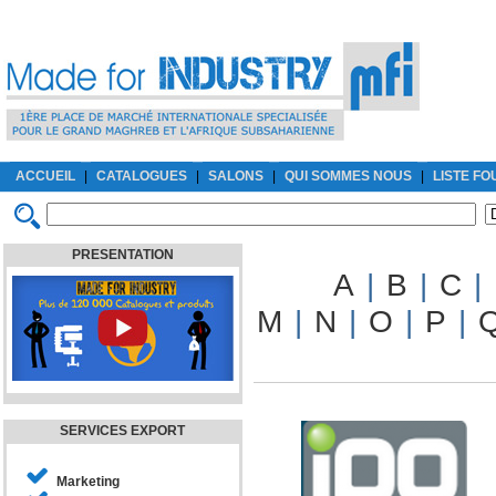
ACCUEIL
|
CATALOGUES
|
SALONS
|
QUI SOMMES NOUS
|
LISTE F
PRESENTATION
A
|
B
|
C
|
M
|
N
|
O
|
P
|
SERVICES EXPORT
Marketing