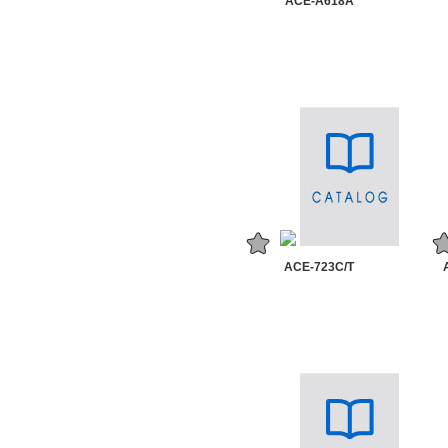
ACE-A618A
ACE-723C/T