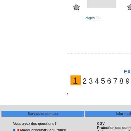
Pages : 2
ex
1
2
3
4
5
6
7
8
9
'
Service et contact
Informat
Vous avez des questions?
CGV
Protection des don
MadeForIndustry en France