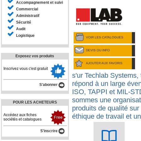
Accompagnement et suivi
Commercial
Administratif
Sécurité
Audit
Logistique
VOIR LES CATALOGUES
DEVIS OU INFO
Exposez vos produits
AJOUTER AUX FAVORIS
Inscrivez vous c'est gratuit
s'ur Techlab Systems,
répond à un large éven
S'abonner
ISO, TAPPI et MIL-STD
sommes une organisati
POUR LES ACHETEURS
produits de qualité su
éthique de travail et un
Accédez aux fiches
sociétés et catalogues
S'inscrire