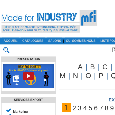
ACCUEIL
|
CATALOGUES
|
SALONS
|
QUI SOMMES NOUS
|
LISTE F
PRESENTATION
A
|
B
|
C
|
M
|
N
|
O
|
P
|
ex
SERVICES EXPORT
1
2
3
4
5
6
7
8
9
Marketing