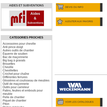
AIDES ET SUBVENTIONS
DEVIS OU INFO
AJOUTER AUX FAVORIS
CATEGORIES PROCHES
Accessoires pour cheville
Anti pince-doigt
Autres outils de chantier
Équerre de soutien
Bac de maçonnerie
Big bag à gravats
Brouettes
Cheville
Chevillettes
Crochet pour chaîne
Différentes ferrures
Glissières et coulisseau de meubles
Outil de maçonnerie
Outils pour carreleur
Patins, feutres et embouts pour
meuble
Pelle de chantier
Piquet de chantier
VOIR LES CATALOGUES
Piton