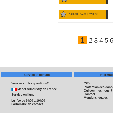
AJOUTER AUX FAVORIS
1
2
3
4
5
Service et contact
Informat
Vous avez des questions?
CGV
Protection des don
MadeForIndustry en France
Qui sommes nous ?
Contact
Service en ligne:
Mentions légales
Lu - Ve de 9h00 a 19h00
Formulaire de contact