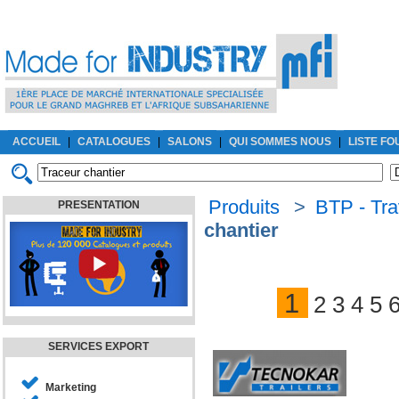
ACCUEIL
|
CATALOGUES
|
SALONS
|
QUI SOMMES NOUS
|
LISTE F
Produits
>
BTP - Tra
PRESENTATION
chantier
1
2
3
4
5
SERVICES EXPORT
Marketing