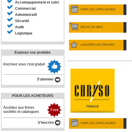
Accompagnement et suivi
Commercial
VOIR LES CATALOGUES
Administratif
Sécurité
Audit
DEVIS OU INFO
Logistique
AJOUTER AUX FAVORIS
Exposez vos produits
Inscrivez vous c'est gratuit
S'abonner
POUR LES ACHETEURS
Accédez aux fiches
sociétés et catalogues
S'inscrire
VOIR LES CATALOGUES