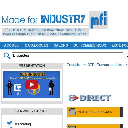
ACCUEIL
|
CATALOGUES
|
SALONS
|
QUI SOMMES NOUS
|
LISTE F
Produits
>
BTP - Travaux publics
PRESENTATION
SERVICES EXPORT
VOIR LES CATALOGUES
Marketing