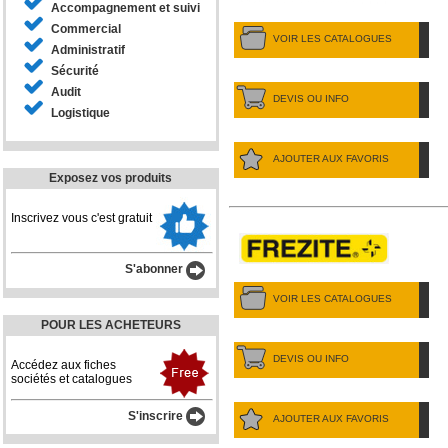
Accompagnement et suivi
Commercial
VOIR LES CATALOGUES
Administratif
Sécurité
Audit
DEVIS OU INFO
Logistique
AJOUTER AUX FAVORIS
Exposez vos produits
Inscrivez vous c'est gratuit
S'abonner
VOIR LES CATALOGUES
POUR LES ACHETEURS
DEVIS OU INFO
Accédez aux fiches
sociétés et catalogues
S'inscrire
AJOUTER AUX FAVORIS