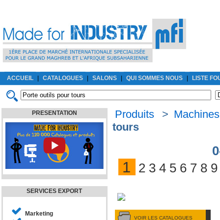
ACCUEIL
|
CATALOGUES
|
SALONS
|
QUI SOMMES NOUS
|
LISTE F
Produits
>
Machines-
PRESENTATION
tours
0
1
2
3
4
5
6
7
8
9
SERVICES EXPORT
Marketing
VOIR LES CATALOGUES