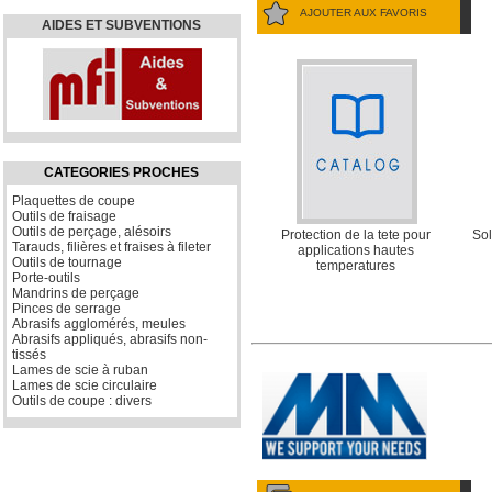
AJOUTER AUX FAVORIS
AIDES ET SUBVENTIONS
CATEGORIES PROCHES
Plaquettes de coupe
Outils de fraisage
Outils de perçage, alésoirs
Protection de la tete pour
Sol
Tarauds, filières et fraises à fileter
applications hautes
Outils de tournage
temperatures
Porte-outils
Mandrins de perçage
Pinces de serrage
Abrasifs agglomérés, meules
Abrasifs appliqués, abrasifs non-
tissés
Lames de scie à ruban
Lames de scie circulaire
Outils de coupe : divers