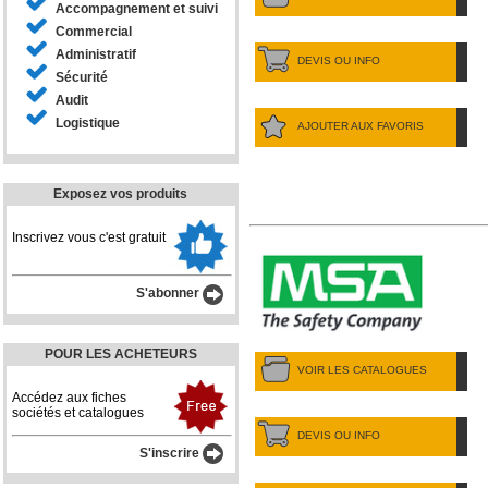
Accompagnement et suivi
Commercial
Administratif
DEVIS OU INFO
Sécurité
Audit
Logistique
AJOUTER AUX FAVORIS
Exposez vos produits
Inscrivez vous c'est gratuit
S'abonner
POUR LES ACHETEURS
VOIR LES CATALOGUES
Accédez aux fiches
sociétés et catalogues
DEVIS OU INFO
S'inscrire