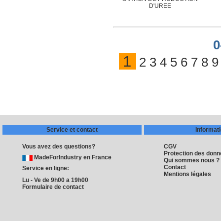
D'UREE
0
1
2
3
4
5
6
7
8
9
Service et contact
Informat
Vous avez des questions?
CGV
Protection des don
MadeForIndustry en France
Qui sommes nous ?
Contact
Service en ligne:
Mentions légales
Lu - Ve de 9h00 a 19h00
Formulaire de contact