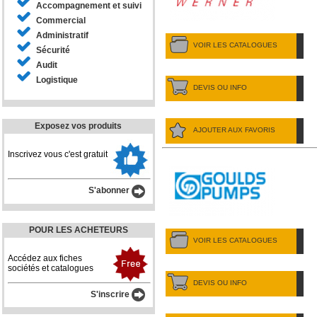
Accompagnement et suivi
Commercial
Administratif
VOIR LES CATALOGUES
Sécurité
Audit
Logistique
DEVIS OU INFO
Exposez vos produits
AJOUTER AUX FAVORIS
Inscrivez vous c'est gratuit
S'abonner
POUR LES ACHETEURS
VOIR LES CATALOGUES
Accédez aux fiches
sociétés et catalogues
DEVIS OU INFO
S'inscrire