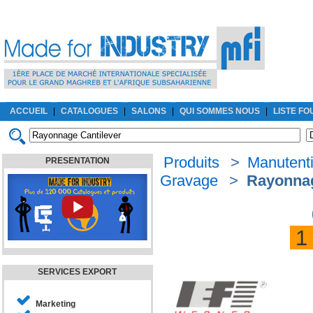
ACCUEIL
|
CATALOGUES
|
SALONS
|
QUI SOMMES NOUS
|
LISTE F
Produits
>
Manutenti
PRESENTATION
Gravage
>
Rayonnag
SERVICES EXPORT
Marketing