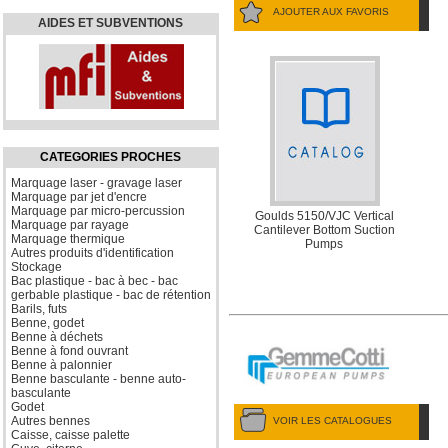
AJOUTER AUX FAVORIS
AIDES ET SUBVENTIONS
CATEGORIES PROCHES
Marquage laser - gravage laser
Marquage par jet d'encre
Marquage par micro-percussion
Goulds 5150/VJC Vertical
Marquage par rayage
Cantilever Bottom Suction
Marquage thermique
Pumps
Autres produits d'identification
Stockage
Bac plastique - bac à bec - bac
gerbable plastique - bac de rétention
Barils, futs
Benne, godet
Benne à déchets
Benne à fond ouvrant
Benne à palonnier
Benne basculante - benne auto-
basculante
Godet
Autres bennes
VOIR LES CATALOGUES
Caisse, caisse palette