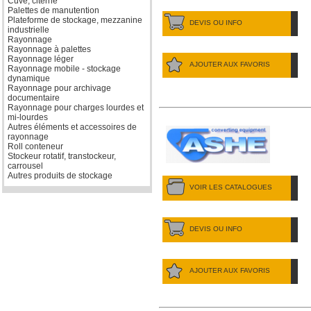
Cuve, citerne
Palettes de manutention
Plateforme de stockage, mezzanine
DEVIS OU INFO
industrielle
Rayonnage
Rayonnage à palettes
Rayonnage léger
AJOUTER AUX FAVORIS
Rayonnage mobile - stockage
dynamique
Rayonnage pour archivage
documentaire
Rayonnage pour charges lourdes et
mi-lourdes
Autres éléments et accessoires de
rayonnage
Roll conteneur
Stockeur rotatif, transtockeur,
carrousel
Autres produits de stockage
VOIR LES CATALOGUES
DEVIS OU INFO
AJOUTER AUX FAVORIS