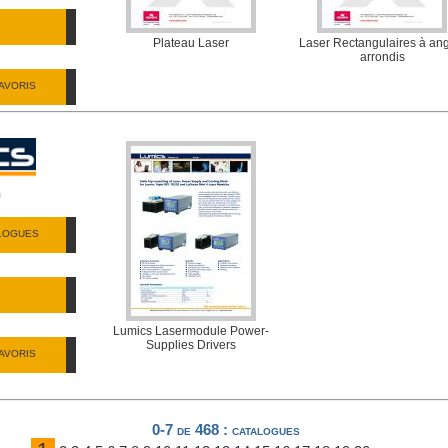
Plateau Laser
Laser Rectangulaires à an
arrondis
AVORIS
ALOGUES
Lumics Lasermodule Power-
Supplies Drivers
AVORIS
0-7 de 468
: catalogues