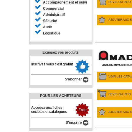
DEVIS OU INFO
Accompagnement et suivi
Commercial
Administratif
AJOUTER AUX F
Sécurité
Audit
Logistique
Exposez vos produits
Inscrivez vous c'est gratuit
VOIR LES CAT
S'abonner
DEVIS OU INFO
POUR LES ACHETEURS
Accédez aux fiches
sociétés et catalogues
AJOUTER AUX F
S'inscrire