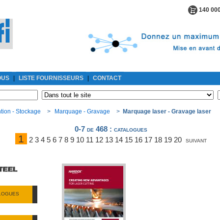
140 000
OUS
|
LISTE FOURNISSEURS
|
CONTACT
tion - Stockage
>
Marquage - Gravage
>
Marquage laser - Gravage laser
0-7 de 468
: catalogues
1
2
3
4
5
6
7
8
9
10
11
12
13
14
15
16
17
18
19
20
suivant
ALOGUES