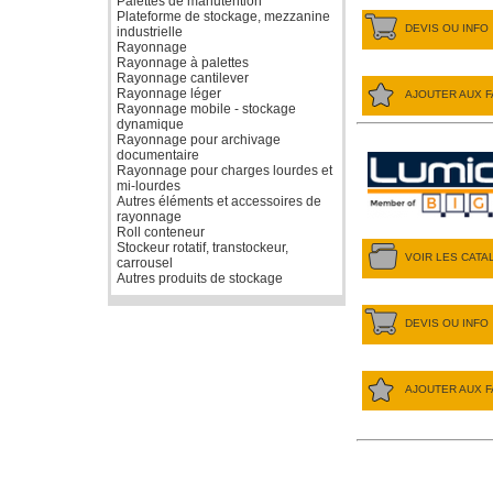
Palettes de manutention
Plateforme de stockage, mezzanine
DEVIS OU INFO
industrielle
Rayonnage
Rayonnage à palettes
Rayonnage cantilever
Rayonnage léger
AJOUTER AUX F
Rayonnage mobile - stockage
dynamique
Rayonnage pour archivage
documentaire
Rayonnage pour charges lourdes et
mi-lourdes
Autres éléments et accessoires de
rayonnage
Roll conteneur
Stockeur rotatif, transtockeur,
VOIR LES CAT
carrousel
Autres produits de stockage
DEVIS OU INFO
AJOUTER AUX F