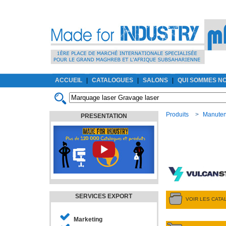
ACCUEIL
|
CATALOGUES
|
SALONS
|
QUI SOMMES N
Produits
>
Manuten
PRESENTATION
SERVICES EXPORT
VOIR LES CAT
Marketing