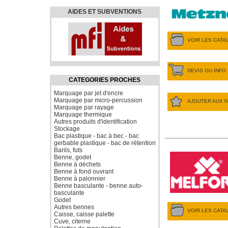
AIDES ET SUBVENTIONS
VOIR LES CAT
DEVIS OU INFO
CATEGORIES PROCHES
Marquage par jet d'encre
Marquage par micro-percussion
AJOUTER AUX F
Marquage par rayage
Marquage thermique
Autres produits d'identification
Stockage
Bac plastique - bac à bec - bac
gerbable plastique - bac de rétention
Barils, futs
Benne, godet
Benne à déchets
Benne à fond ouvrant
Benne à palonnier
Benne basculante - benne auto-
basculante
Godet
Autres bennes
VOIR LES CAT
Caisse, caisse palette
Cuve, citerne