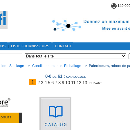
140 000
OUS
|
LISTE FOURNISSEURS
|
CONTACT
tion - Stockage
>
Conditionnement et Emballage
>
Palettiseurs, robots de pa
0-8 de 61
: catalogues
1
2
3
4
5
6
7
8
9
10
11
12
13
suivant
ALOGUES