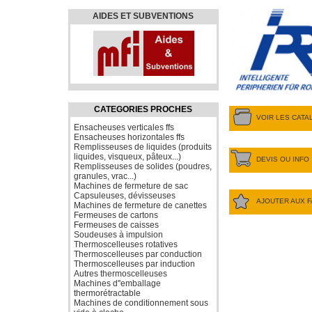
AIDES ET SUBVENTIONS
CATEGORIES PROCHES
VOIR LES CAT
Ensacheuses verticales ffs
Ensacheuses horizontales ffs
Remplisseuses de liquides (produits
liquides, visqueux, pâteux...)
DEVIS OU INFO
Remplisseuses de solides (poudres,
granules, vrac...)
Machines de fermeture de sac
Capsuleuses, dévisseuses
AJOUTER AUX F
Machines de fermeture de canettes
Fermeuses de cartons
Fermeuses de caisses
Soudeuses à impulsion
Thermoscelleuses rotatives
Thermoscelleuses par conduction
Thermoscelleuses par induction
Autres thermoscelleuses
Machines d''emballage
thermorétractable
Machines de conditionnement sous