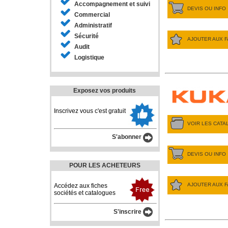
Accompagnement et suivi
DEVIS OU INFO
Commercial
Administratif
Sécurité
AJOUTER AUX F
Audit
Logistique
Exposez vos produits
Inscrivez vous c'est gratuit
VOIR LES CAT
S'abonner
DEVIS OU INFO
POUR LES ACHETEURS
AJOUTER AUX F
Accédez aux fiches
sociétés et catalogues
S'inscrire