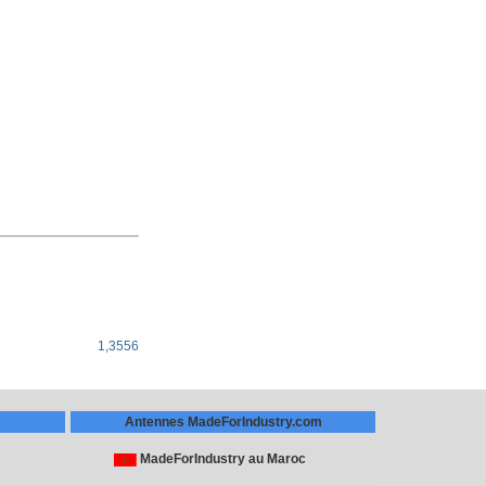
1,3556
Antennes MadeForIndustry.com
MadeForIndustry au Maroc