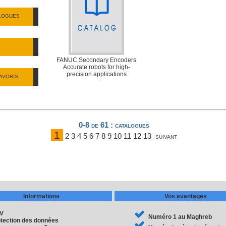
ALOGUES
FANUC Secondary Encoders
Accurate robots for high-
precision applications
AVORIS
0-8 de 61
: catalogues
1
2
3
4
5
6
7
8
9
10
11
12
13
suivant
Informations
Vos avantages
V
Numéro 1 au Maghreb
tection des données