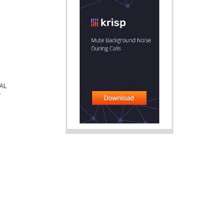
IAL
S