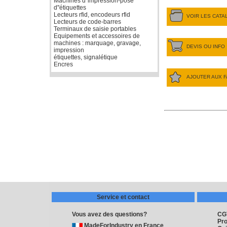
Machines d''impression-pose
d''étiquettes
Lecteurs rfid, encodeurs rfid
VOIR LES CAT
Lecteurs de code-barres
Terminaux de saisie portables
Equipements et accessoires de
machines : marquage, gravage,
DEVIS OU INFO
impression
étiquettes, signalétique
Encres
AJOUTER AUX F
Service et contact
Vous avez des questions?
CG
Pro
MadeForIndustry en France