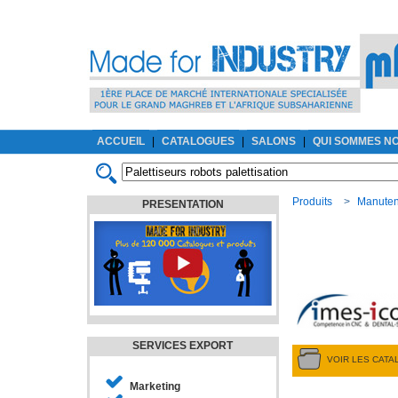
ACCUEIL
|
CATALOGUES
|
SALONS
|
QUI SOMMES N
Produits
>
Manuten
PRESENTATION
SERVICES EXPORT
VOIR LES CAT
Marketing