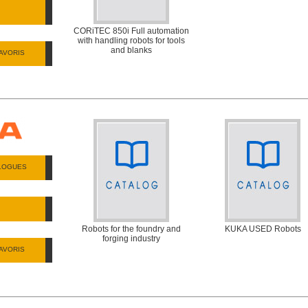
CORiTEC 850i Full automation
with handling robots for tools
and blanks
AVORIS
ALOGUES
Robots for the foundry and
KUKA USED Robots
forging industry
AVORIS