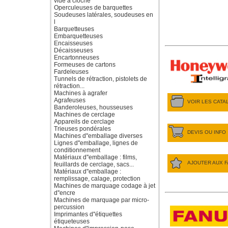
vide à cloche
Operculeuses de barquettes
Soudeuses latérales, soudeuses en
l
Barquetteuses
Embarquetteuses
Encaisseuses
Décaisseuses
Encartonneuses
Formeuses de cartons
Fardeleuses
Tunnels de rétraction, pistolets de
rétraction...
Machines à agrafer
Agrafeuses
VOIR LES CAT
Banderoleuses, housseuses
Machines de cerclage
Appareils de cerclage
Trieuses pondérales
DEVIS OU INFO
Machines d''emballage diverses
Lignes d''emballage, lignes de
conditionnement
Matériaux d''emballage : films,
AJOUTER AUX F
feuillards de cerclage, sacs...
Matériaux d''emballage :
remplissage, calage, protection
Machines de marquage codage à jet
d''encre
Machines de marquage par micro-
percussion
Imprimantes d''étiquettes
étiqueteuses