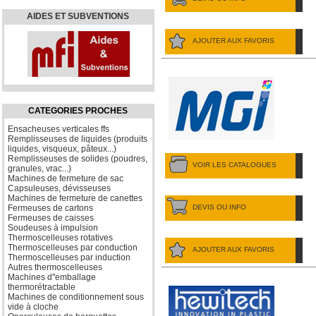
AIDES ET SUBVENTIONS
AJOUTER AUX FAVORIS
CATEGORIES PROCHES
Ensacheuses verticales ffs
Remplisseuses de liquides (produits
liquides, visqueux, pâteux...)
Remplisseuses de solides (poudres,
VOIR LES CATALOGUES
granules, vrac...)
Machines de fermeture de sac
Capsuleuses, dévisseuses
Machines de fermeture de canettes
DEVIS OU INFO
Fermeuses de cartons
Fermeuses de caisses
Soudeuses à impulsion
Thermoscelleuses rotatives
Thermoscelleuses par conduction
AJOUTER AUX FAVORIS
Thermoscelleuses par induction
Autres thermoscelleuses
Machines d''emballage
thermorétractable
Machines de conditionnement sous
vide à cloche