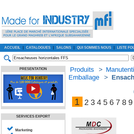
ACCUEIL
|
CATALOGUES
|
SALONS
|
QUI SOMMES NOUS
|
LISTE F
Produits
>
Manutenti
PRESENTATION
Emballage
>
Ensach
1
2
3
4
5
6
7
8
9
SERVICES EXPORT
Marketing