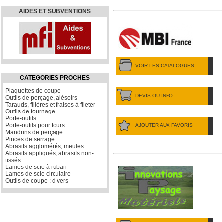
AIDES ET SUBVENTIONS
VOIR LES CATALOGUES
CATEGORIES PROCHES
Plaquettes de coupe
DEVIS OU INFO
Outils de perçage, alésoirs
Tarauds, filières et fraises à fileter
Outils de tournage
Porte-outils
Porte-outils pour tours
AJOUTER AUX FAVORIS
Mandrins de perçage
Pinces de serrage
Abrasifs agglomérés, meules
Abrasifs appliqués, abrasifs non-
tissés
Lames de scie à ruban
Lames de scie circulaire
Outils de coupe : divers