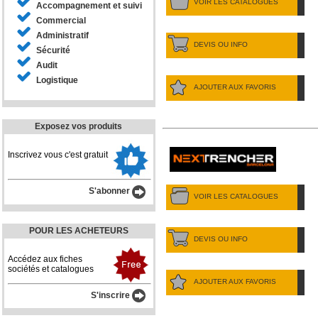
VOIR LES CATALOGUES
Accompagnement et suivi
Commercial
Administratif
DEVIS OU INFO
Sécurité
Audit
Logistique
AJOUTER AUX FAVORIS
Exposez vos produits
Inscrivez vous c'est gratuit
S'abonner
VOIR LES CATALOGUES
POUR LES ACHETEURS
DEVIS OU INFO
Accédez aux fiches
sociétés et catalogues
AJOUTER AUX FAVORIS
S'inscrire