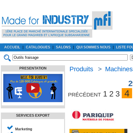
ACCUEIL
|
CATALOGUES
|
SALONS
|
QUI SOMMES NOUS
|
LISTE F
Produits
>
Machines-
PRESENTATION
2
4
précédent
1
2
3
SERVICES EXPORT
Marketing