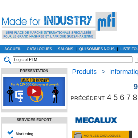
ACCUEIL
|
CATALOGUES
|
SALONS
|
QUI SOMMES NOUS
|
LISTE F
Produits
>
Informatiq
PRESENTATION
9
précédent
4
5
6
7
8
SERVICES EXPORT
Marketing
VOIR LES CATALOGUES