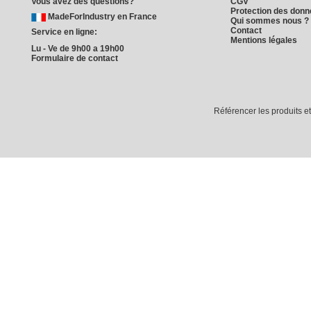
Vous avez des questions?
CGV
Protection des don
MadeForIndustry en France
Qui sommes nous ?
Contact
Service en ligne:
Mentions légales
Lu - Ve de 9h00 a 19h00
Formulaire de contact
Référencer les produits e