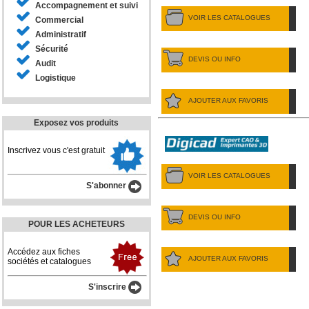
Accompagnement et suivi
VOIR LES CATALOGUES
Commercial
Administratif
Sécurité
DEVIS OU INFO
Audit
Logistique
AJOUTER AUX FAVORIS
Exposez vos produits
Inscrivez vous c'est gratuit
VOIR LES CATALOGUES
S'abonner
DEVIS OU INFO
POUR LES ACHETEURS
Accédez aux fiches
AJOUTER AUX FAVORIS
sociétés et catalogues
S'inscrire