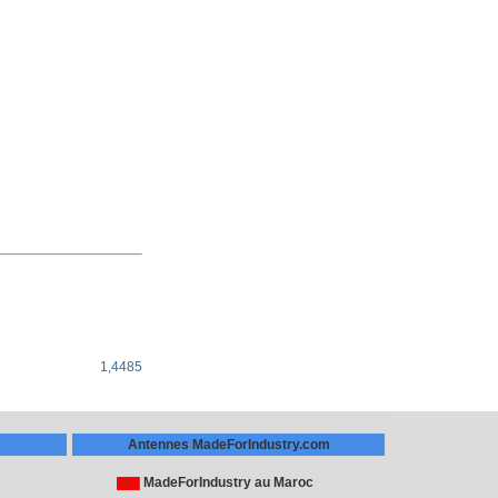
1,4485
Antennes MadeForIndustry.com
MadeForIndustry au Maroc