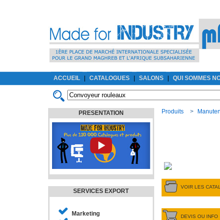
ACCUEIL
|
CATALOGUES
|
SALONS
|
QUI SOMMES N
Produits
>
Manuten
PRESENTATION
VOIR LES CAT
SERVICES EXPORT
Marketing
DEVIS OU INFO