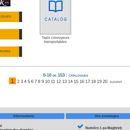
ALOGUES
Tapis convoyeurs
transportables
AVORIS
0-10 de 153
: catalogues
1
2
3
4
5
6
7
8
9
10
11
12
13
14
15
16
17
18
19
20
suivant
Informations
Vos avantages
V
Numéro 1 au Maghreb