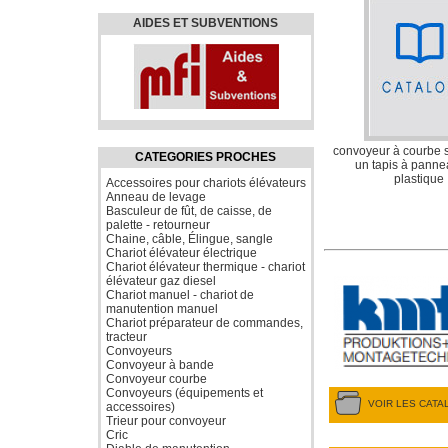
AIDES ET SUBVENTIONS
convoyeur à courbe s
CATEGORIES PROCHES
un tapis à pann
plastique
Accessoires pour chariots élévateurs
Anneau de levage
Basculeur de fût, de caisse, de
palette - retourneur
Chaine, câble, Élingue, sangle
Chariot élévateur électrique
Chariot élévateur thermique - chariot
élévateur gaz diesel
Chariot manuel - chariot de
manutention manuel
Chariot préparateur de commandes,
tracteur
Convoyeurs
Convoyeur à bande
Convoyeur courbe
Convoyeurs (équipements et
VOIR LES CAT
accessoires)
Trieur pour convoyeur
Cric