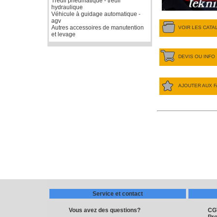
Treuil pneumatique - treuil
hydraulique
Véhicule à guidage automatique -
agv
Autres accessoires de manutention
VOIR LES CAT
et levage
DEVIS OU INFO
AJOUTER AUX F
Service et contact
Vous avez des questions?
CG