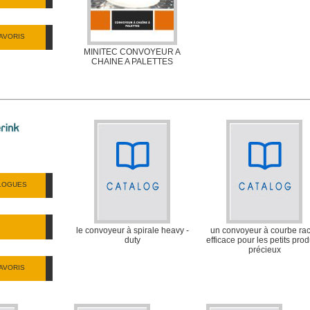
AVORIS
MINITEC CONVOYEUR A
CHAINE A PALETTES
ALOGUES
le convoyeur à spirale heavy -
un convoyeur à courbe ra
duty
efficace pour les petits prod
précieux
AVORIS