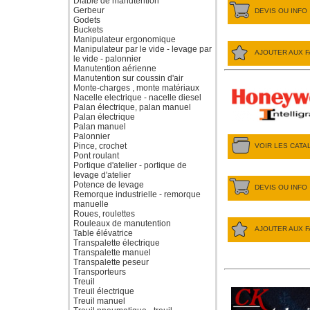
Diable de manutention
Gerbeur
DEVIS OU INFO
Godets
Buckets
Manipulateur ergonomique
Manipulateur par le vide - levage par
AJOUTER AUX F
le vide - palonnier
Manutention aérienne
Manutention sur coussin d'air
Monte-charges , monte matériaux
Nacelle electrique - nacelle diesel
Palan électrique, palan manuel
Palan électrique
Palan manuel
Palonnier
Pince, crochet
VOIR LES CAT
Pont roulant
Portique d'atelier - portique de
levage d'atelier
Potence de levage
DEVIS OU INFO
Remorque industrielle - remorque
manuelle
Roues, roulettes
Rouleaux de manutention
AJOUTER AUX F
Table élévatrice
Transpalette électrique
Transpalette manuel
Transpalette peseur
Transporteurs
Treuil
Treuil électrique
Treuil manuel