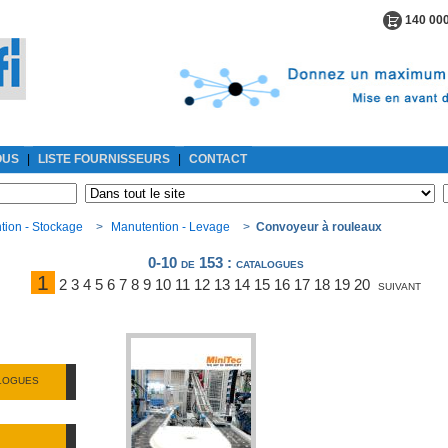
140 000
OUS
|
LISTE FOURNISSEURS
|
CONTACT
tion - Stockage
>
Manutention - Levage
>
Convoyeur à rouleaux
0-10 de 153
: catalogues
1
2
3
4
5
6
7
8
9
10
11
12
13
14
15
16
17
18
19
20
suivant
ALOGUES