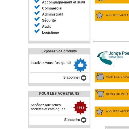
Accompagnement et suivi
Commercial
Administratif
AJOUTER AUX F
Sécurité
Audit
Logistique
Exposez vos produits
Inscrivez vous c'est gratuit
VOIR LES CAT
S'abonner
POUR LES ACHETEURS
DEVIS OU INFO
Accédez aux fiches
sociétés et catalogues
AJOUTER AUX F
S'inscrire