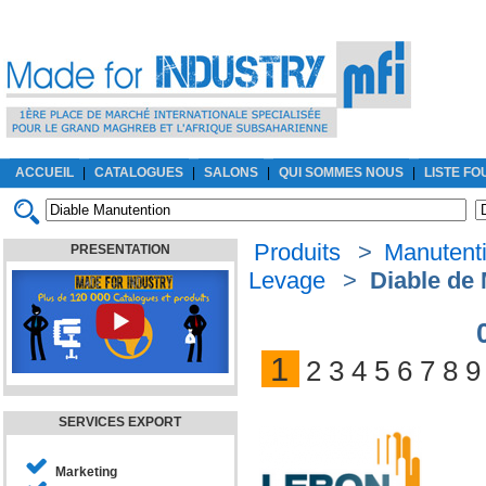
ACCUEIL
|
CATALOGUES
|
SALONS
|
QUI SOMMES NOUS
|
LISTE F
Produits
>
Manutenti
PRESENTATION
Levage
>
Diable de
1
2
3
4
5
6
7
8
9
SERVICES EXPORT
Marketing