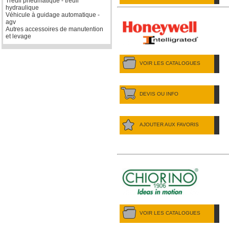
Treuil pneumatique - treuil
hydraulique
Véhicule à guidage automatique -
agv
Autres accessoires de manutention
et levage
VOIR LES CATALOGUES
DEVIS OU INFO
AJOUTER AUX FAVORIS
VOIR LES CATALOGUES