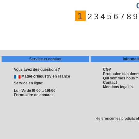
1
2
3
4
5
6
7
8
9
Service et contact
Informat
Vous avez des questions?
CGV
Protection des don
MadeForIndustry en France
Qui sommes nous ?
Contact
Service en ligne:
Mentions légales
Lu - Ve de 9h00 a 19h00
Formulaire de contact
Référencer les produits e