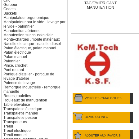
Cric
TAC/F/MIT/R GANT
Gerbeur
MANUTENTION
Godets
Buckets
Manipulateur ergonomique
Manipulateur par le vide - levage par
le vide - palonnier
Manutention aérienne
Manutention sur coussin d'air
Monte-charges , monte matériaux
Nacelle electrique - nacelle diesel
Palan électrique, palan manuel
Palan électrique
Palan manuel
Palonnier
Pince, crochet
Pont roulant
Portique d'atelier - portique de
levage d'atelier
Potence de levage
Remorque industrielle - remorque
manuelle
Roues, roulettes
VOIR LES CATALOGUES
Rouleaux de manutention
Table élévatrice
Transpalette électrique
Transpalette manuel
DEVIS OU INFO
Transpalette peseur
Transporteurs
Treuil
Treuil électrique
Treuil manuel
AJOUTER AUX FAVORIS