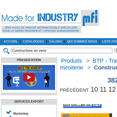
ACCUEIL
|
CATALOGUES
|
SALONS
|
QUI SOMMES NOUS
|
LISTE F
Produits
>
BTP - Tra
PRESENTATION
miroiterie
>
Construc
38
précédent
10
11
12
SERVICES EXPORT
Marketing