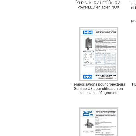
KLR A / KLR A LED / KLR A
Int
PowerLED en acier INOX
et
pr
Temporisations pour projecteurs
Hu
Gamme U3 pour utilisation en
zones antidéflagrantes