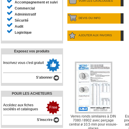
VOIR LES CATALOGUES
Accompagnement et suivi
Commercial
Administratif
DEVIS OU INFO
Sécurité
Audit
Logistique
AJOUTER AUX FAVORIS
Exposez vos produits
Inscrivez vous c'est gratuit
S'abonner
POUR LES ACHETEURS
Accédez aux fiches
sociétés et catalogues
Verres ronds similaires à DIN
Es
S'inscrire
7080 / 8902 avec perçage
pn
central ø 10,5 mm pour essuie-
ad
glaces