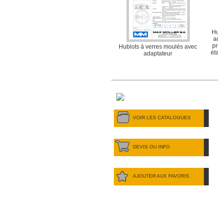
Hu
a
pr
Hublots à verres moulés avec
ét
adaptateur
VOIR LES CATALOGUES
DEVIS OU INFO
AJOUTER AUX FAVORIS