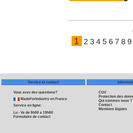
1
2
3
4
5
6
7
8
9
Service et contact
Informat
Vous avez des questions?
CGV
Protection des don
MadeForIndustry en France
Qui sommes nous ?
Contact
Service en ligne:
Mentions légales
Lu - Ve de 9h00 a 19h00
Formulaire de contact