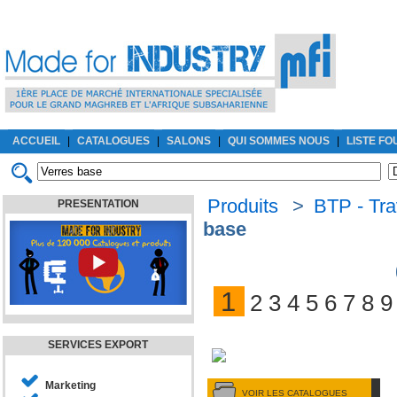
ACCUEIL
|
CATALOGUES
|
SALONS
|
QUI SOMMES NOUS
|
LISTE F
Produits
>
BTP - Tra
PRESENTATION
base
1
2
3
4
5
6
7
8
9
SERVICES EXPORT
Marketing
VOIR LES CATALOGUES