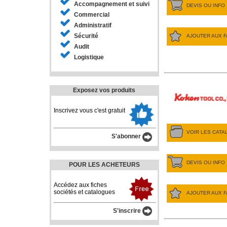
Accompagnement et suivi
DEVIS OU INFO
Commercial
Administratif
Sécurité
AJOUTER AUX F
Audit
Logistique
Exposez vos produits
Inscrivez vous c'est gratuit
VOIR LES CAT
S'abonner
DEVIS OU INFO
POUR LES ACHETEURS
Accédez aux fiches
sociétés et catalogues
AJOUTER AUX F
S'inscrire