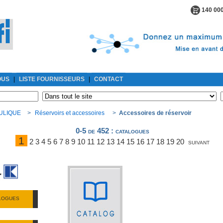
140 000
OUS
|
LISTE FOURNISSEURS
|
CONTACT
ULIQUE
>
Réservoirs et accessoires
>
Accessoires de réservoir
0-5 de 452
: catalogues
1
2
3
4
5
6
7
8
9
10
11
12
13
14
15
16
17
18
19
20
suivant
ALOGUES