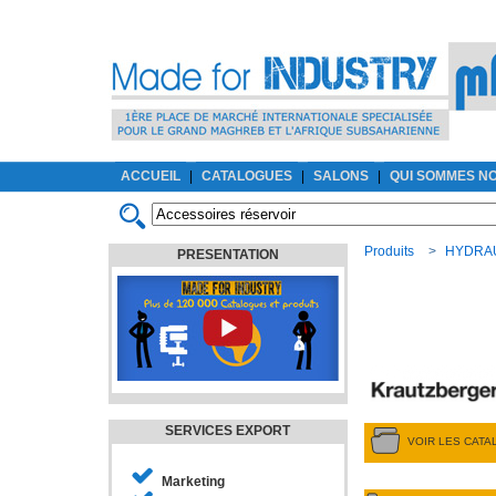
ACCUEIL
|
CATALOGUES
|
SALONS
|
QUI SOMMES N
Produits
>
HYDRA
PRESENTATION
SERVICES EXPORT
VOIR LES CAT
Marketing