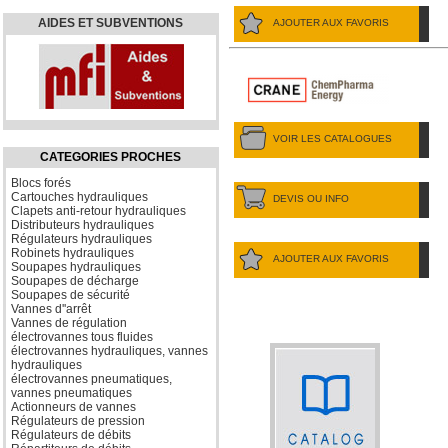
AIDES ET SUBVENTIONS
AJOUTER AUX FAVORIS
VOIR LES CATALOGUES
CATEGORIES PROCHES
Blocs forés
Cartouches hydrauliques
DEVIS OU INFO
Clapets anti-retour hydrauliques
Distributeurs hydrauliques
Régulateurs hydrauliques
Robinets hydrauliques
AJOUTER AUX FAVORIS
Soupapes hydrauliques
Soupapes de décharge
Soupapes de sécurité
Vannes d''arrêt
Vannes de régulation
électrovannes tous fluides
électrovannes hydrauliques, vannes
hydrauliques
électrovannes pneumatiques,
vannes pneumatiques
Actionneurs de vannes
Régulateurs de pression
Régulateurs de débits