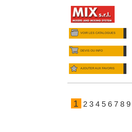
VOIR LES CATALOGUES
DEVIS OU INFO
AJOUTER AUX FAVORIS
1
2
3
4
5
6
7
8
9