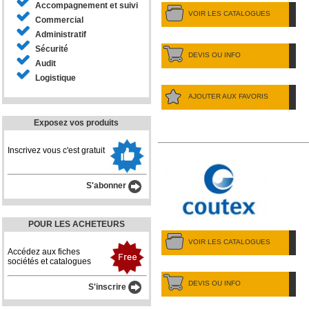
Accompagnement et suivi
VOIR LES CATALOGUES
Commercial
Administratif
Sécurité
DEVIS OU INFO
Audit
Logistique
AJOUTER AUX FAVORIS
Exposez vos produits
Inscrivez vous c'est gratuit
S'abonner
POUR LES ACHETEURS
VOIR LES CATALOGUES
Accédez aux fiches
sociétés et catalogues
DEVIS OU INFO
S'inscrire