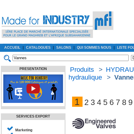
ACCUEIL
|
CATALOGUES
|
SALONS
|
QUI SOMMES NOUS
|
LISTE F
Produits
>
HYDRAU
PRESENTATION
hydraulique
>
Vanne
1
2
3
4
5
6
7
8
9
SERVICES EXPORT
Marketing