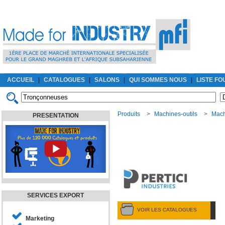
ACCUEIL
|
CATALOGUES
|
SALONS
|
QUI SOMMES NOUS
|
LISTE F
Produits
>
Machines-outils
>
Mach
PRESENTATION
SERVICES EXPORT
VOIR LES CATALOGUES
Marketing