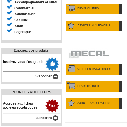
Accompagnement et suivi
Commercial
DEVIS OU INFO
Administratif
Sécurité
AJOUTER AUX FAVORIS
Audit
Logistique
Exposez vos produits
Inscrivez vous c'est gratuit
VOIR LES CATALOGUES
S'abonner
DEVIS OU INFO
POUR LES ACHETEURS
AJOUTER AUX FAVORIS
Accédez aux fiches
sociétés et catalogues
S'inscrire