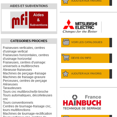
AJOUTER AUX FAVORIS
AIDES ET SUBVENTIONS
CATEGORIES PROCHES
VOIR LES CATALOGUES
Fraiseuses verticales, centres
d'usinage vertical
Fraiseuses horizontales, centres
DEVIS OU INFO
d'usinage horizontal
Fraiseuses, centres d'usinage:
universels a multibroches
Aleseuse-fraiseuses
Machines de perçage-fraisage
AJOUTER AUX FAVORIS
Machines de fraisage-gravure
Perceuses, centres de perçage
Aléseuses
Taraudeuses
Tours cnc multibroche/bi-broche
Tours automatiques, décolleteuses
cnc
Tours conventionnels
Centres de tournage-fraisage cnc,
tours multifonctions
Machines de tournage-rectification