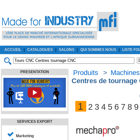
ACCUEIL
|
CATALOGUES
|
SALONS
|
QUI SOMMES NOUS
|
LISTE F
Produits
>
Machines-
PRESENTATION
Centres de tournage
1
2
3
4
5
6
7
8
9
SERVICES EXPORT
Marketing