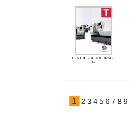
CENTRES DE TOURNAGE
CNC
1
2
3
4
5
6
7
8
9