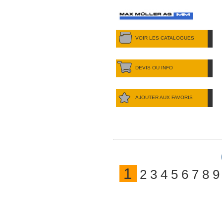
VOIR LES CATALOGUES
DEVIS OU INFO
AJOUTER AUX FAVORIS
1
2
3
4
5
6
7
8
9