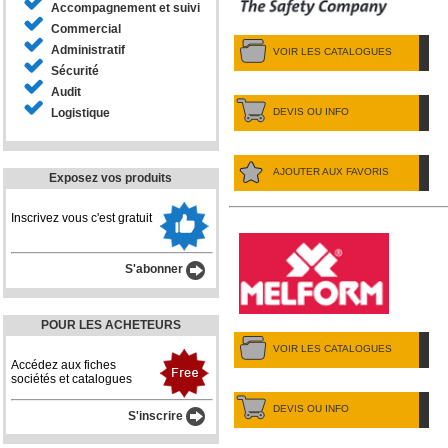
Accompagnement et suivi
Commercial
Administratif
VOIR LES CATALOGUES
Sécurité
Audit
DEVIS OU INFO
Logistique
AJOUTER AUX FAVORIS
Exposez vos produits
Inscrivez vous c'est gratuit
S'abonner
POUR LES ACHETEURS
VOIR LES CATALOGUES
Accédez aux fiches
sociétés et catalogues
DEVIS OU INFO
S'inscrire