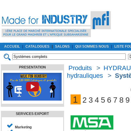
ACCUEIL
|
CATALOGUES
|
SALONS
|
QUI SOMMES NOUS
|
LISTE F
Produits
>
HYDRAU
PRESENTATION
hydrauliques
>
Syst
1
2
3
4
5
6
7
8
9
SERVICES EXPORT
Marketing