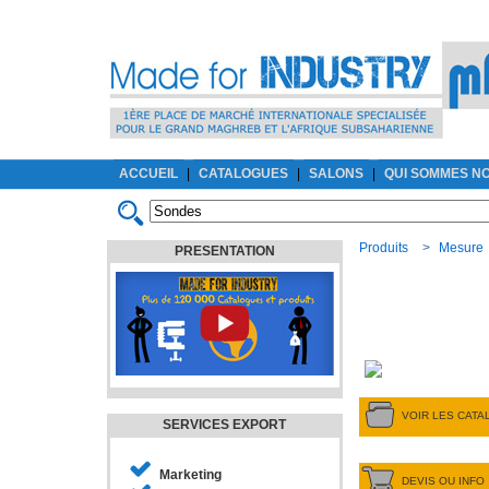
ACCUEIL
|
CATALOGUES
|
SALONS
|
QUI SOMMES N
Produits
>
Mesure
PRESENTATION
VOIR LES CAT
SERVICES EXPORT
Marketing
DEVIS OU INFO