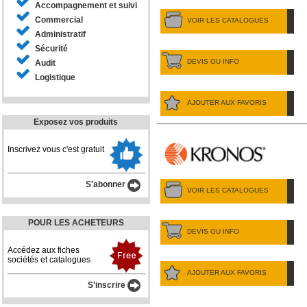
Accompagnement et suivi
Commercial
VOIR LES CATALOGUES
Administratif
Sécurité
DEVIS OU INFO
Audit
Logistique
AJOUTER AUX FAVORIS
Exposez vos produits
Inscrivez vous c'est gratuit
S'abonner
VOIR LES CATALOGUES
POUR LES ACHETEURS
DEVIS OU INFO
Accédez aux fiches
sociétés et catalogues
AJOUTER AUX FAVORIS
S'inscrire