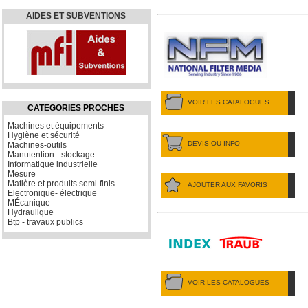
AIDES ET SUBVENTIONS
VOIR LES CATALOGUES
CATEGORIES PROCHES
Machines et équipements
Hygiène et sécurité
DEVIS OU INFO
Machines-outils
Manutention - stockage
Informatique industrielle
Mesure
Matière et produits semi-finis
AJOUTER AUX FAVORIS
Electronique- électrique
MÉcanique
Hydraulique
Btp - travaux publics
VOIR LES CATALOGUES