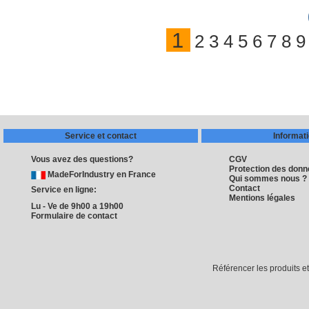
1
2
3
4
5
6
7
8
9
Service et contact
Informat
Vous avez des questions?
CGV
Protection des don
MadeForIndustry en France
Qui sommes nous ?
Contact
Service en ligne:
Mentions légales
Lu - Ve de 9h00 a 19h00
Formulaire de contact
Référencer les produits e