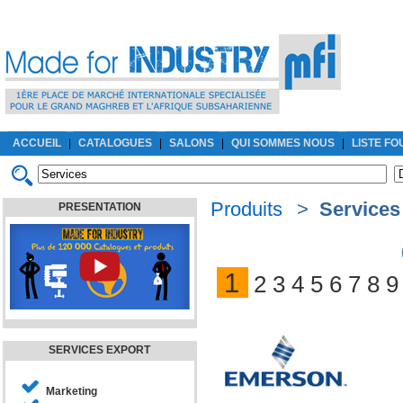
ACCUEIL
|
CATALOGUES
|
SALONS
|
QUI SOMMES NOUS
|
LISTE F
Produits
>
Services
PRESENTATION
1
2
3
4
5
6
7
8
9
SERVICES EXPORT
Marketing