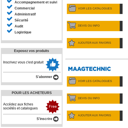
Accompagnement et suivi
Commercial
VOIR LES CATALOGUES
Administratif
Sécurité
DEVIS OU INFO
Audit
Logistique
AJOUTER AUX FAVORIS
Exposez vos produits
Inscrivez vous c'est gratuit
S'abonner
VOIR LES CATALOGUES
POUR LES ACHETEURS
DEVIS OU INFO
Accédez aux fiches
sociétés et catalogues
AJOUTER AUX FAVORIS
S'inscrire