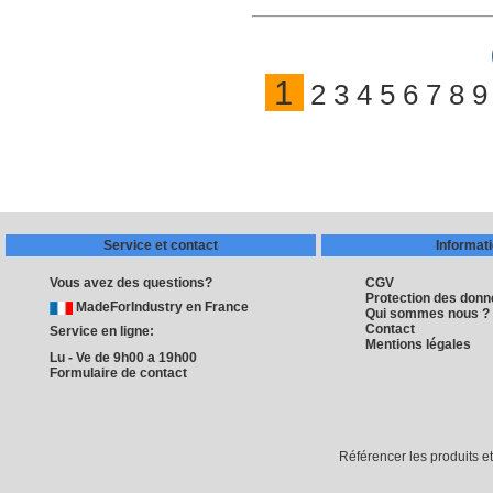
1
2
3
4
5
6
7
8
9
Service et contact
Informat
Vous avez des questions?
CGV
Protection des don
MadeForIndustry en France
Qui sommes nous ?
Contact
Service en ligne:
Mentions légales
Lu - Ve de 9h00 a 19h00
Formulaire de contact
Référencer les produits e