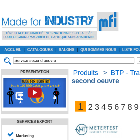
ACCUEIL
|
CATALOGUES
|
SALONS
|
QUI SOMMES NOUS
|
LISTE F
Produits
>
BTP - Tra
PRESENTATION
second oeuvre
1
2
3
4
5
6
7
8
9
SERVICES EXPORT
Marketing