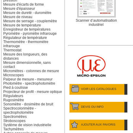
pression
Mesure d'écarts de forme
Mesure d'épaisseur
Mesure de dureté - duromètre
Mesure de niveau
Scanner d’automatisation
Mesure de serrage - couplemètre
industriel
Mesure de température
Enregistreur de températures
Pyromètre - pyromètre infrarouge
Régulateur de température
Thermomètre - thermomètre
infrarouge
Thermostat
Mesure des longueurs, des
distances
Mesure dimensionnelle, sans
contact
Micromètres - colonnes de mesure
Microscopes
Palpeur de mesure - mesureur
Photomètre - spectrophotomètre
Pied à coulisse
VOIR LES CATALOGUES
Projecteur de profil - mesure optique
Régulateurs
Rugosimètre
Sonomètre - dosimètre de bruit
DEVIS OU INFO
Spectrocolorimètre -
spectrophotomètre
Spectromètres
Stroboscopes
AJOUTER AUX FAVORIS
Système de vision industrielle
Tachymètres