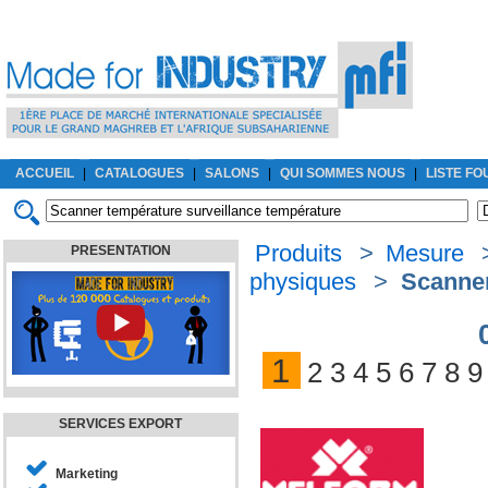
ACCUEIL
|
CATALOGUES
|
SALONS
|
QUI SOMMES NOUS
|
LISTE F
Produits
>
Mesure
PRESENTATION
physiques
>
Scanner
1
2
3
4
5
6
7
8
9
SERVICES EXPORT
Marketing