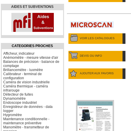
AIDES ET SUBVENTIONS
VOIR LES CATALOGUES
CATEGORIES PROCHES
Afficheur, indicateur
DEVIS OU INFO
Anémomètre - mesure vitesse d'air
Balances de précision - balance de
comptage
Brillancemètre - luxmètre
AJOUTER AUX FAVORIS
Calibrateur - terminal de
configuration
Caméra de vision industrielle
Caméra thermique - caméra
infrarouge
Détecteur de fuites
Dynamomètre
Endoscope industriel
Enregistreur de données - data
logger
Hygromètre
Maintenance conditionnelle -
maintenance préventive
Manomètre - transmetteur de