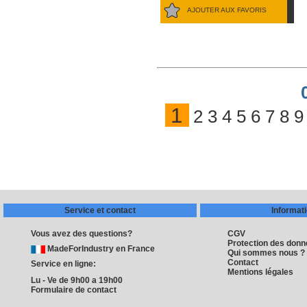
AJOUTER AUX FAVORIS
1
2
3
4
5
6
7
8
9
Service et contact
Informat
Vous avez des questions?
CGV
Protection des don
MadeForIndustry en France
Qui sommes nous ?
Contact
Service en ligne:
Mentions légales
Lu - Ve de 9h00 a 19h00
Formulaire de contact