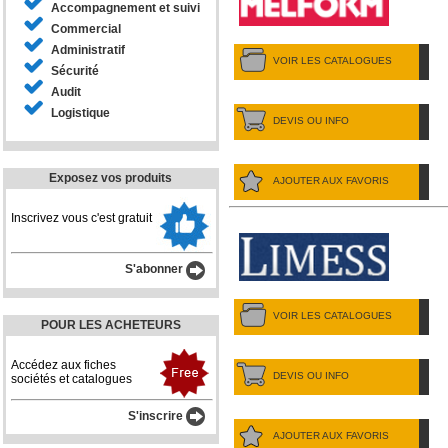
Accompagnement et suivi
Commercial
Administratif
VOIR LES CATALOGUES
Sécurité
Audit
Logistique
DEVIS OU INFO
Exposez vos produits
AJOUTER AUX FAVORIS
Inscrivez vous c'est gratuit
S'abonner
VOIR LES CATALOGUES
POUR LES ACHETEURS
Accédez aux fiches
DEVIS OU INFO
sociétés et catalogues
S'inscrire
AJOUTER AUX FAVORIS