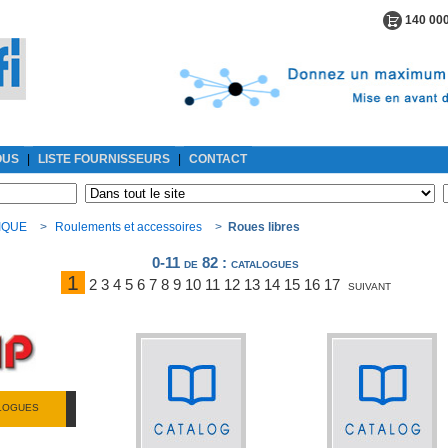
140 000
OUS
|
LISTE FOURNISSEURS
|
CONTACT
IQUE
>
Roulements et accessoires
>
Roues libres
0-11 de 82
: catalogues
1
2
3
4
5
6
7
8
9
10
11
12
13
14
15
16
17
suivant
ALOGUES