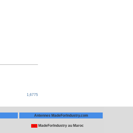
1,6775
Antennes MadeForIndustry.com
MadeForIndustry au Maroc