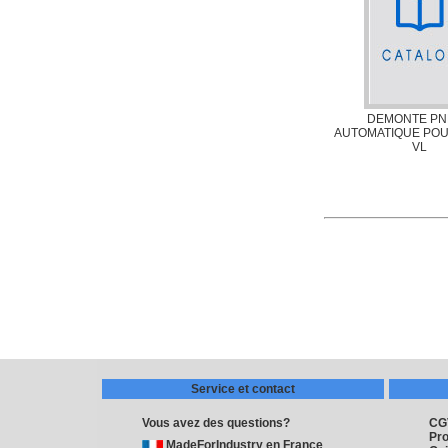
DEMONTE PN
AUTOMATIQUE PO
VL
Service et contact
Vous avez des questions?
CG
Pro
MadeForIndustry en France