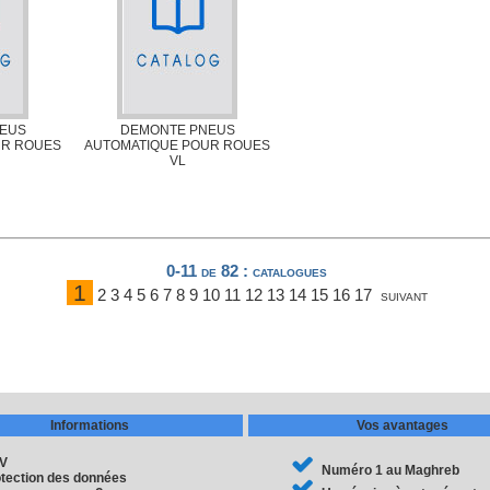
EUS
DEMONTE PNEUS
UR ROUES
AUTOMATIQUE POUR ROUES
VL
0-11 de 82
: catalogues
1
2
3
4
5
6
7
8
9
10
11
12
13
14
15
16
17
suivant
Informations
Vos avantages
V
Numéro 1 au Maghreb
tection des données