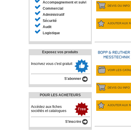
Accompagnement et suivi
DEVIS OU INFO
Commercial
Administratif
Sécurité
AJOUTER AUX F
Audit
Logistique
Exposez vos produits
Inscrivez vous c'est gratuit
VOIR LES CAT
S'abonner
DEVIS OU INFO
POUR LES ACHETEURS
AJOUTER AUX F
Accédez aux fiches
sociétés et catalogues
S'inscrire