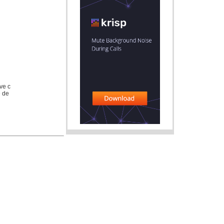
ve c
e de