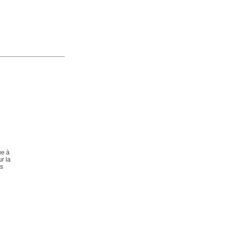
e à
r la
es