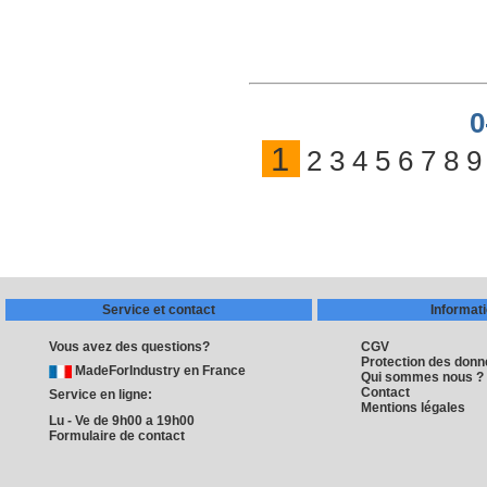
0
1
2
3
4
5
6
7
8
9
Service et contact
Informat
Vous avez des questions?
CGV
Protection des don
MadeForIndustry en France
Qui sommes nous ?
Contact
Service en ligne:
Mentions légales
Lu - Ve de 9h00 a 19h00
Formulaire de contact