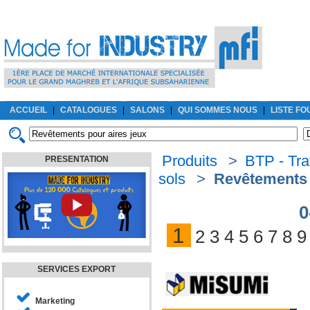
ACCUEIL
|
CATALOGUES
|
SALONS
|
QUI SOMMES NOUS
|
LISTE F
Produits
>
BTP - Tra
PRESENTATION
sols
>
Revêtements 
0
1
2
3
4
5
6
7
8
9
SERVICES EXPORT
Marketing