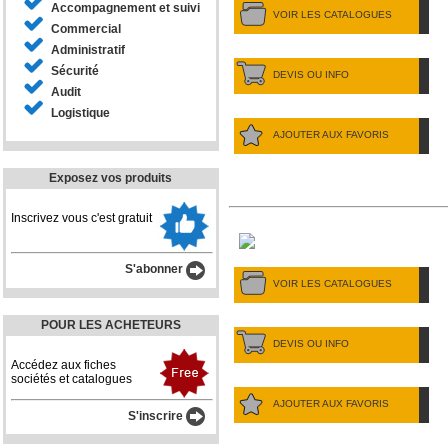
Accompagnement et suivi
VOIR LES CATALOGUES
Commercial
Administratif
Sécurité
DEVIS OU INFO
Audit
Logistique
AJOUTER AUX FAVORIS
Exposez vos produits
Inscrivez vous c'est gratuit
S'abonner
VOIR LES CATALOGUES
POUR LES ACHETEURS
DEVIS OU INFO
Accédez aux fiches
sociétés et catalogues
AJOUTER AUX FAVORIS
S'inscrire