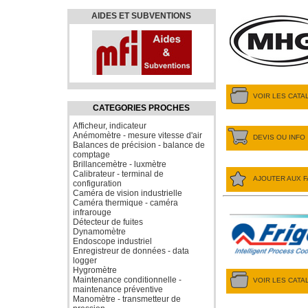
AIDES ET SUBVENTIONS
VOIR LES CAT
CATEGORIES PROCHES
Afficheur, indicateur
Anémomètre - mesure vitesse d'air
DEVIS OU INFO
Balances de précision - balance de
comptage
Brillancemètre - luxmètre
Calibrateur - terminal de
AJOUTER AUX F
configuration
Caméra de vision industrielle
Caméra thermique - caméra
infrarouge
Détecteur de fuites
Dynamomètre
Endoscope industriel
Enregistreur de données - data
logger
Hygromètre
Maintenance conditionnelle -
VOIR LES CAT
maintenance préventive
Manomètre - transmetteur de