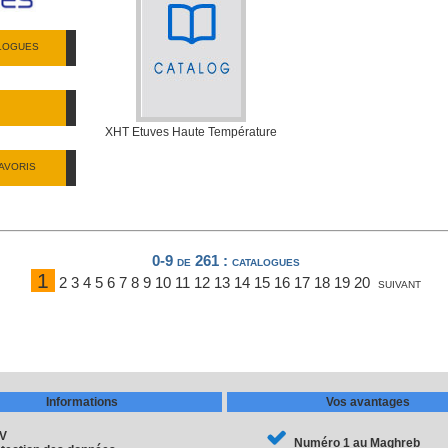
ALOGUES
XHT Etuves Haute Température
AVORIS
0-9 de 261
: catalogues
1
2
3
4
5
6
7
8
9
10
11
12
13
14
15
16
17
18
19
20
suivant
Informations
Vos avantages
V
Numéro 1 au Maghreb