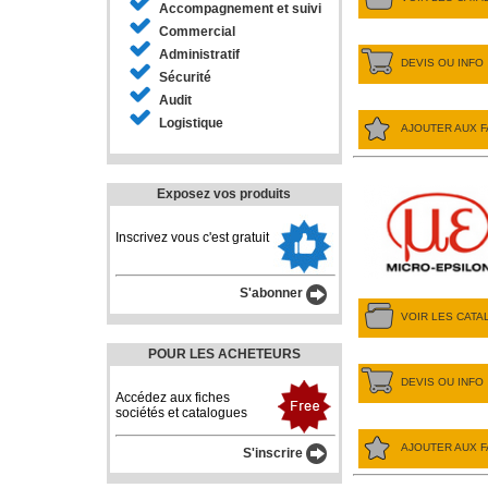
Accompagnement et suivi
Commercial
Administratif
DEVIS OU INFO
Sécurité
Audit
Logistique
AJOUTER AUX F
Exposez vos produits
Inscrivez vous c'est gratuit
S'abonner
VOIR LES CAT
POUR LES ACHETEURS
DEVIS OU INFO
Accédez aux fiches
sociétés et catalogues
AJOUTER AUX F
S'inscrire