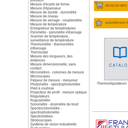
pression
Mesure d'écarts de forme
DEVIS OU INFO
Mesure d'épaisseur
Mesure de dureté - duromètre
Mesure de niveau
Mesure de serrage - couplemètre
AJOUTER AUX F
Mesure de température
Enregistreur de températures
Pyromètre - pyromètre infrarouge
Scanner de température,
surveillance de température
Thermomètre - thermomètre
infrarouge
Thermostat
Mesure des longueurs, des
distances
Mesure dimensionnelle, sans
contact
Micromètres - colonnes de mesure
Microscopes
Palpeur de mesure - mesureur
Thermorégulateurs
Photomètre - spectrophotomètre
Pied à coulisse
Projecteur de profil - mesure optique
Régulateurs
Rugosimètre
Sonomètre - dosimètre de bruit
Spectrocolorimètre -
spectrophotomètre
Spectromètres
Stroboscopes
Système de vision industrielle