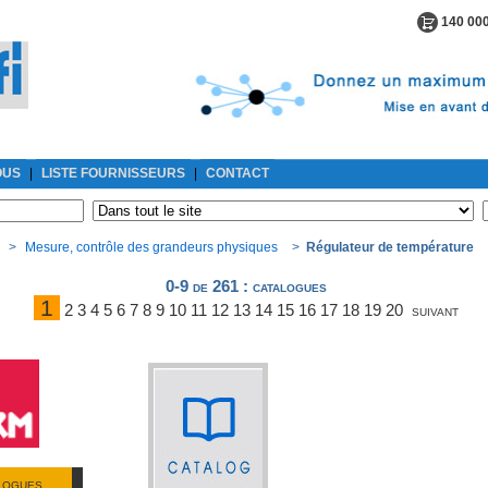
140 000
OUS
|
LISTE FOURNISSEURS
|
CONTACT
>
Mesure, contrôle des grandeurs physiques
>
Régulateur de température
0-9 de 261
: catalogues
1
2
3
4
5
6
7
8
9
10
11
12
13
14
15
16
17
18
19
20
suivant
ALOGUES