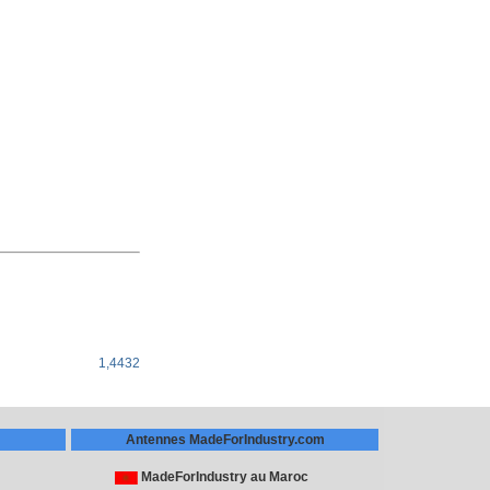
1,4432
Antennes MadeForIndustry.com
MadeForIndustry au Maroc