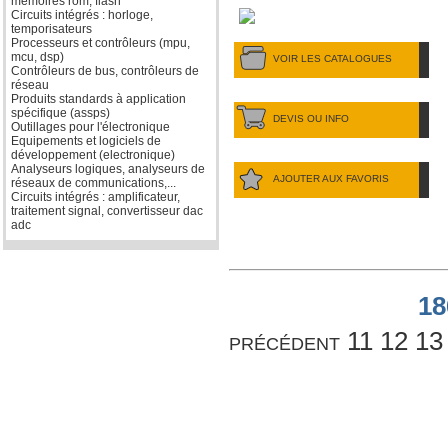
mémoires rom, flash
Circuits intégrés : horloge,
temporisateurs
Processeurs et contrôleurs (mpu,
mcu, dsp)
VOIR LES CATALOGUES
Contrôleurs de bus, contrôleurs de
réseau
Produits standards à application
spécifique (assps)
DEVIS OU INFO
Outillages pour l'électronique
Equipements et logiciels de
développement (electronique)
Analyseurs logiques, analyseurs de
AJOUTER AUX FAVORIS
réseaux de communications,...
Circuits intégrés : amplificateur,
traitement signal, convertisseur dac
adc
18
précédent
11
12
13