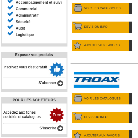
Accompagnement et suivi
VOIR LES CATALOGUES
Commercial
Administratif
Sécurité
DEVIS OU INFO
Audit
Logistique
AJOUTER AUX FAVORIS
Exposez vos produits
Inscrivez vous c'est gratuit
S'abonner
VOIR LES CATALOGUES
POUR LES ACHETEURS
Accédez aux fiches
sociétés et catalogues
DEVIS OU INFO
S'inscrire
AJOUTER AUX FAVORIS