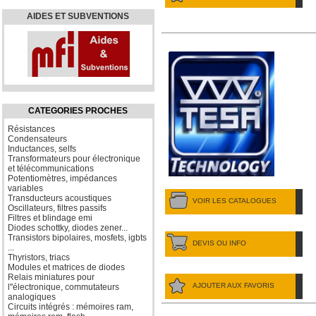
AIDES ET SUBVENTIONS
CATEGORIES PROCHES
Résistances
Condensateurs
Inductances, selfs
Transformateurs pour électronique
et télécommunications
Potentiomètres, impédances
variables
Transducteurs acoustiques
VOIR LES CATALOGUES
Oscillateurs, filtres passifs
Filtres et blindage emi
Diodes schottky, diodes zener...
Transistors bipolaires, mosfets, igbts
DEVIS OU INFO
...
Thyristors, triacs
Modules et matrices de diodes
Relais miniatures pour
AJOUTER AUX FAVORIS
l''électronique, commutateurs
analogiques
Circuits intégrés : mémoires ram,