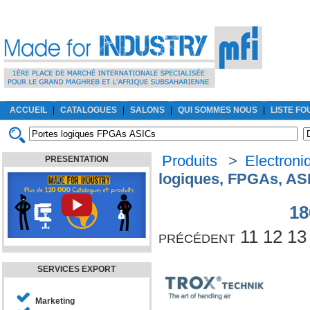
ACCUEIL
|
CATALOGUES
|
SALONS
|
QUI SOMMES NOUS
|
LISTE F
Produits
>
Electroni
PRESENTATION
logiques, FPGAs, AS
18
précédent
11
12
13
SERVICES EXPORT
Marketing