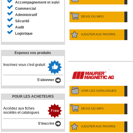
Accompagnement et suivi
Commercial
Administratif
DEVIS OU INFO
Sécurité
Audit
Logistique
AJOUTER AUX FAVORIS
Exposez vos produits
Inscrivez vous c'est gratuit
S'abonner
VOIR LES CATALOGUES
POUR LES ACHETEURS
Accédez aux fiches
DEVIS OU INFO
sociétés et catalogues
S'inscrire
AJOUTER AUX FAVORIS