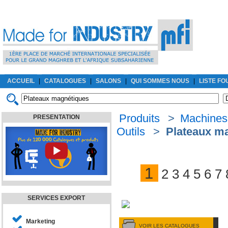
ACCUEIL
|
CATALOGUES
|
SALONS
|
QUI SOMMES NOUS
|
LISTE F
Produits
>
Machines-
PRESENTATION
Outils
>
Plateaux m
1
2
3
4
5
6
7
SERVICES EXPORT
Marketing
VOIR LES CATALOGUES