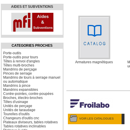
AIDES ET SUBVENTIONS
CATEGORIES PROCHES
Porte-outils
Porte-outils pour tours
Têtes à renvoi d'angles
Armatures magnétiques
M
Têtes multi-broches
u
Mandrins de perçage
Pinces de serrage
Mandrins de tours à serrage manuel
ou automatique
Mandrins à pince
Mandrins expansibles
Contre-pointes, contre-poupées
Broches, électro-broches
Têtes d'usinage
Unités de perçage
Unités de taraudage
Tourelles d'outils
Changeurs d'outils cnc
VOIR LES CATALOGUES
Plateaux diviseurs, tables rotatives
Tables rotatives inclinables