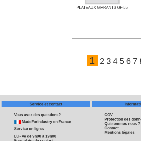
PLATEAUX GIVRANTS GF-55
1
2
3
4
5
6
7
Service et contact
Informat
Vous avez des questions?
CGV
Protection des don
MadeForIndustry en France
Qui sommes nous ?
Contact
Service en ligne:
Mentions légales
Lu - Ve de 9h00 a 19h00
Formulaire de contact