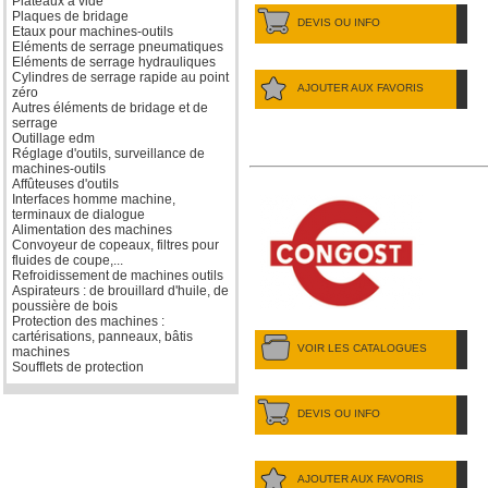
Plateaux à vide
Plaques de bridage
DEVIS OU INFO
Etaux pour machines-outils
Eléments de serrage pneumatiques
Eléments de serrage hydrauliques
Cylindres de serrage rapide au point
AJOUTER AUX FAVORIS
zéro
Autres éléments de bridage et de
serrage
Outillage edm
Réglage d'outils, surveillance de
machines-outils
Affûteuses d'outils
Interfaces homme machine,
terminaux de dialogue
Alimentation des machines
Convoyeur de copeaux, filtres pour
fluides de coupe,...
Refroidissement de machines outils
Aspirateurs : de brouillard d'huile, de
poussière de bois
Protection des machines :
cartérisations, panneaux, bâtis
VOIR LES CATALOGUES
machines
Soufflets de protection
DEVIS OU INFO
AJOUTER AUX FAVORIS