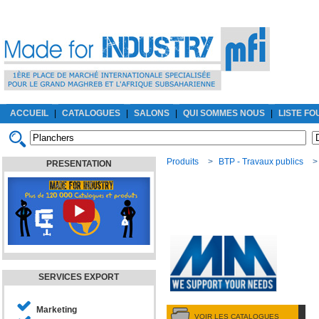
ACCUEIL
|
CATALOGUES
|
SALONS
|
QUI SOMMES NOUS
|
LISTE F
Produits
>
BTP - Travaux publics
PRESENTATION
SERVICES EXPORT
Marketing
VOIR LES CATALOGUES