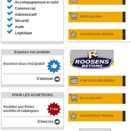
Accompagnement et suivi
Commercial
Administratif
DEVIS OU INFO
Sécurité
Audit
Logistique
AJOUTER AUX FAVORIS
Exposez vos produits
Inscrivez vous c'est gratuit
S'abonner
VOIR LES CATALOGUES
POUR LES ACHETEURS
DEVIS OU INFO
Accédez aux fiches
sociétés et catalogues
AJOUTER AUX FAVORIS
S'inscrire