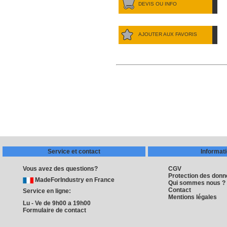
DEVIS OU INFO
AJOUTER AUX FAVORIS
Service et contact
Informat
Vous avez des questions?
CGV
Protection des don
MadeForIndustry en France
Qui sommes nous ?
Contact
Service en ligne:
Mentions légales
Lu - Ve de 9h00 a 19h00
Formulaire de contact