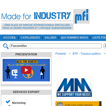
ACCUEIL
|
CATALOGUES
|
SALONS
|
QUI SOMMES NOUS
|
LISTE F
Produits
>
BTP - Travaux publics
PRESENTATION
SERVICES EXPORT
Marketing
VOIR LES CATALOGUES