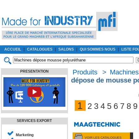
ACCUEIL
|
CATALOGUES
|
SALONS
|
QUI SOMMES NOUS
|
LISTE F
Produits
>
Machines
PRESENTATION
dépose de mousse p
1
2
3
4
5
6
7
8
9
SERVICES EXPORT
Marketing
VOIR LES CATALOGUES