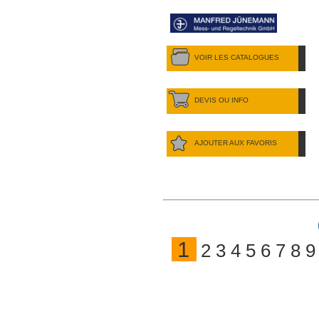
VOIR LES CATALOGUES
DEVIS OU INFO
AJOUTER AUX FAVORIS
1
2
3
4
5
6
7
8
9