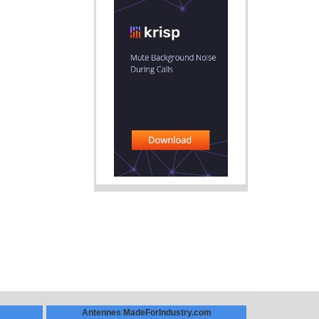
Antennes MadeForIndustry.com