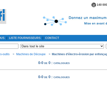
140 000
OUS
|
LISTE FOURNISSEURS
|
CONTACT
-outils
>
Machines de Découpe
>
Machines d'électro-érosion par enfonça
0-0 de 0
: catalogues
0-0 de 0
: catalogues