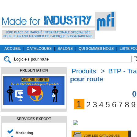
ACCUEIL
|
CATALOGUES
|
SALONS
|
QUI SOMMES NOUS
|
LISTE F
Produits
>
BTP - Tra
PRESENTATION
pour route
0
1
2
3
4
5
6
7
8
9
SERVICES EXPORT
Marketing
VOIR LES CATALOGUES