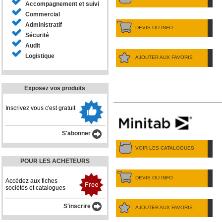
Accompagnement et suivi
Commercial
Administratif
DEVIS OU INFO
Sécurité
Audit
Logistique
AJOUTER AUX FAVORIS
Exposez vos produits
Inscrivez vous c'est gratuit
S'abonner
VOIR LES CATALOGUES
POUR LES ACHETEURS
DEVIS OU INFO
Accédez aux fiches
sociétés et catalogues
S'inscrire
AJOUTER AUX FAVORIS