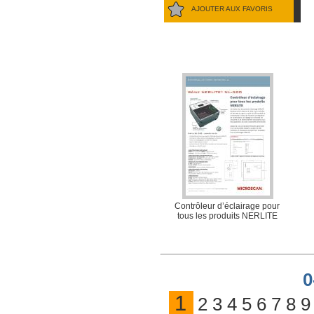
AJOUTER AUX FAVORIS
Contrôleur d’éclairage pour
tous les produits NERLITE
0
1
2
3
4
5
6
7
8
9