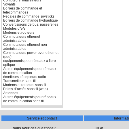
Compteurs, totalisateurs
Voyants
Boîtiers de commande et
télécommandes
Pédales de commande, joysticks
Boîtiers de commande hydraulique
Convertisseurs de bus, passerelles
Modules d''e/s
Modems et routeurs
Commutateurs ethernet
administrables
Commutateurs ethernet non
administrables
Commutateurs power over ethernet
(poe)
équipements pour réseaux à fibre
optique
Autres équipements pour réseaux
de communication
émetteurs, récepteurs radio
Transmetteur sans fil
Modems et routeurs sans fil
Points d''accès sans fil (wap)
Antennes
Autres équipements pour réseaux
de communication sans fil
Service et contact
Informat
Vous avez des questions?
CGV