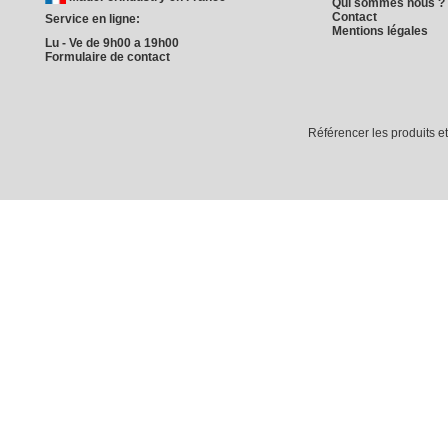
Qui sommes nous ?
Contact
Service en ligne:
Mentions légales
Lu - Ve de 9h00 a 19h00
Formulaire de contact
Référencer les produits e