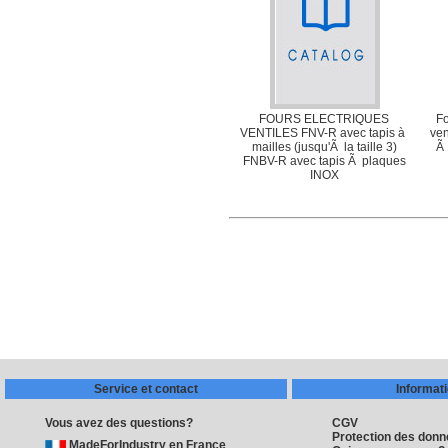
FOURS ELECTRIQUES
Fo
VENTILES FNV-R avec tapis à
ven
mailles (jusqu'Ã la taille 3)
Ã
FNBV-R avec tapis Ã plaques
INOX
Service et contact
Informat
Vous avez des questions?
CGV
Protection des don
MadeForIndustry en France