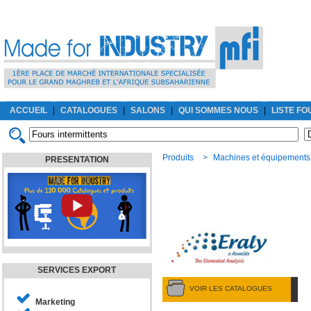
ACCUEIL
|
CATALOGUES
|
SALONS
|
QUI SOMMES NOUS
|
LISTE F
Produits
>
Machines et équipements
PRESENTATION
SERVICES EXPORT
VOIR LES CATALOGUES
Marketing