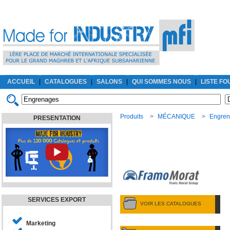
ACCUEIL
|
CATALOGUES
|
SALONS
|
QUI SOMMES NOUS
|
LISTE F
Produits
>
MÉCANIQUE
>
Engre
PRESENTATION
SERVICES EXPORT
VOIR LES CATALOGUES
Marketing