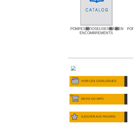
POMPES฀DOSEUSES฀À฀ENGRE
PO
ENCOMBREMENTS
VOIR LES CATALOGUES
DEVIS OU INFO
AJOUTER AUX FAVORIS