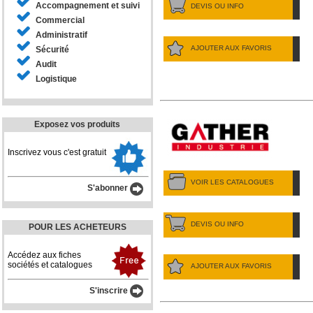
Accompagnement et suivi
DEVIS OU INFO
Commercial
Administratif
AJOUTER AUX FAVORIS
Sécurité
Audit
Logistique
Exposez vos produits
Inscrivez vous c'est gratuit
VOIR LES CATALOGUES
S'abonner
DEVIS OU INFO
POUR LES ACHETEURS
Accédez aux fiches
sociétés et catalogues
AJOUTER AUX FAVORIS
S'inscrire