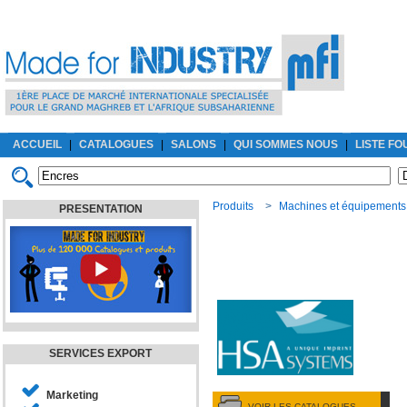
ACCUEIL
|
CATALOGUES
|
SALONS
|
QUI SOMMES NOUS
|
LISTE F
Produits
>
Machines et équipements
PRESENTATION
SERVICES EXPORT
Marketing
VOIR LES CATALOGUES