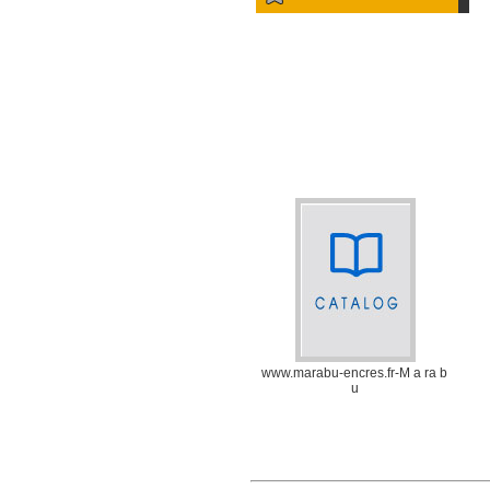
www.marabu-encres.fr-M a ra b
u