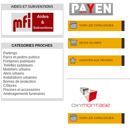
AIDES ET SUBVENTIONS
VOIR LES CATALOGUES
DEVIS OU INFO
CATEGORIES PROCHES
Parkings
Parcs et jardins publics
AJOUTER AUX FAVORIS
Fontaines publiques
Toilettes publiques
Mobiliers urbains
Abris urbains
Installations urbaines
Bornes de protection
Clôtures
Piscines et accessoires
Aménagements funéraires
VOIR LES CATALOGUES