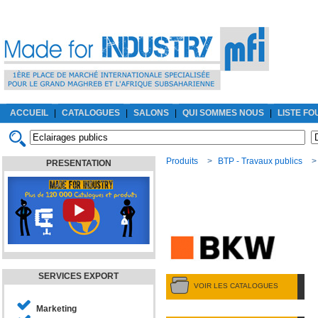
ACCUEIL
|
CATALOGUES
|
SALONS
|
QUI SOMMES NOUS
|
LISTE F
Produits
>
BTP - Travaux publics
PRESENTATION
SERVICES EXPORT
VOIR LES CATALOGUES
Marketing