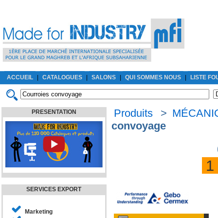
ACCUEIL
|
CATALOGUES
|
SALONS
|
QUI SOMMES NOUS
|
LISTE F
Produits
>
MÉCANI
PRESENTATION
convoyage
SERVICES EXPORT
Marketing