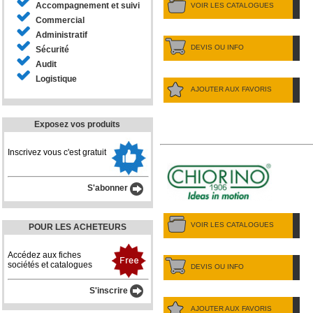
Accompagnement et suivi
VOIR LES CATALOGUES
Commercial
Administratif
DEVIS OU INFO
Sécurité
Audit
Logistique
AJOUTER AUX FAVORIS
Exposez vos produits
Inscrivez vous c'est gratuit
S'abonner
VOIR LES CATALOGUES
POUR LES ACHETEURS
Accédez aux fiches
sociétés et catalogues
DEVIS OU INFO
S'inscrire
AJOUTER AUX FAVORIS