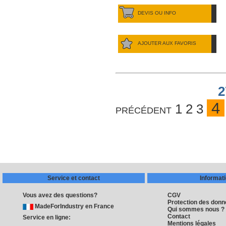
DEVIS OU INFO
AJOUTER AUX FAVORIS
2
4
précédent
1
2
3
Service et contact
Informat
Vous avez des questions?
CGV
Protection des don
MadeForIndustry en France
Qui sommes nous ?
Contact
Service en ligne:
Mentions légales