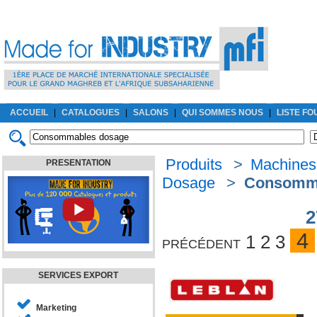
ACCUEIL
|
CATALOGUES
|
SALONS
|
QUI SOMMES NOUS
|
LISTE F
Produits
>
Machines
PRESENTATION
Dosage
>
Consomma
2
4
précédent
1
2
3
SERVICES EXPORT
Marketing