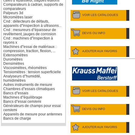
cales d''épaisseur, bagues étalons
Comparateurs à cadran, supports de
comparateurs
Palpeurs 3d
VOIR LES CATALOGUES
Micromètres laser
Cnd : détecteurs de défauts,
appareils d''inspection à ultrasons...
Cnd : mesureurs d''épaisseur de
DEVIS OU INFO
revêtement, jauges de corrosion
Cnd : machines d''inspection à
rayons x
Machines d''essai de matériaux :
compression, traction, flexion, ...
AJOUTER AUX FAVORIS
Extensomètres
Duromètres
Densimètres
Viscosimètres, rhéomètres
Tensiomètres : tension superficielle
Analyseurs d''humidité,
humidimètres
Autres instruments de mesure
Chambres d''essais climatiques
VOIR LES CATALOGUES
Bancs d''essais
Machines d''équilibrage
Bancs d''essai cem/emi
Générateurs de champs pour essai
DEVIS OU INFO
cem/emi
Appareils de mesure pour antennes
Bancs de charge
AJOUTER AUX FAVORIS