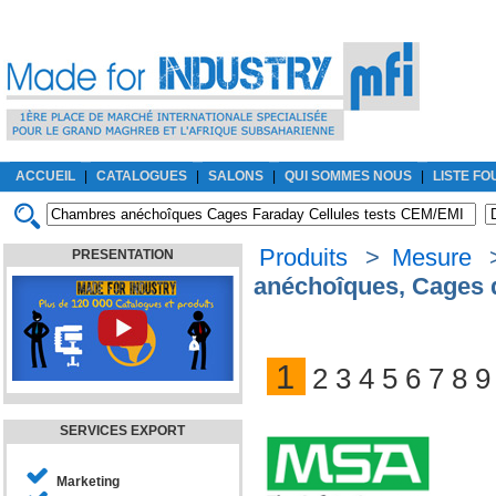
ACCUEIL
|
CATALOGUES
|
SALONS
|
QUI SOMMES NOUS
|
LISTE F
Produits
>
Mesure
PRESENTATION
anéchoîques, Cages d
1
2
3
4
5
6
7
8
9
SERVICES EXPORT
Marketing