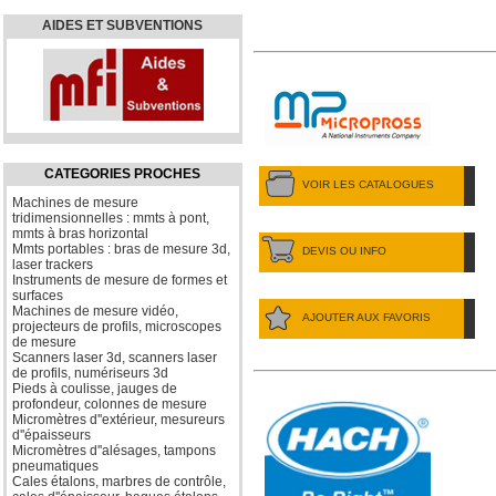
AIDES ET SUBVENTIONS
CATEGORIES PROCHES
VOIR LES CATALOGUES
Machines de mesure
tridimensionnelles : mmts à pont,
mmts à bras horizontal
Mmts portables : bras de mesure 3d,
DEVIS OU INFO
laser trackers
Instruments de mesure de formes et
surfaces
Machines de mesure vidéo,
AJOUTER AUX FAVORIS
projecteurs de profils, microscopes
de mesure
Scanners laser 3d, scanners laser
de profils, numériseurs 3d
Pieds à coulisse, jauges de
profondeur, colonnes de mesure
Micromètres d''extérieur, mesureurs
d''épaisseurs
Micromètres d''alésages, tampons
pneumatiques
Cales étalons, marbres de contrôle,