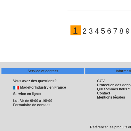
1
2
3
4
5
6
7
8
9
Service et contact
Informat
Vous avez des questions?
CGV
Protection des don
MadeForIndustry en France
Qui sommes nous ?
Contact
Service en ligne:
Mentions légales
Lu - Ve de 9h00 a 19h00
Formulaire de contact
Référencer les produits e