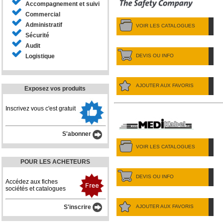
Accompagnement et suivi
Commercial
Administratif
VOIR LES CATALOGUES
Sécurité
Audit
DEVIS OU INFO
Logistique
AJOUTER AUX FAVORIS
Exposez vos produits
Inscrivez vous c'est gratuit
S'abonner
VOIR LES CATALOGUES
POUR LES ACHETEURS
DEVIS OU INFO
Accédez aux fiches
sociétés et catalogues
AJOUTER AUX FAVORIS
S'inscrire