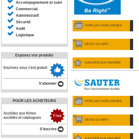
Accompagnement et suivi
Commercial
Administratif
Sécurité
VOIR LES CATALOGUES
Audit
Logistique
DEVIS OU INFO
Exposez vos produits
AJOUTER AUX FAVORIS
Inscrivez vous c'est gratuit
S'abonner
POUR LES ACHETEURS
VOIR LES CATALOGUES
Accédez aux fiches
sociétés et catalogues
DEVIS OU INFO
S'inscrire
AJOUTER AUX FAVORIS