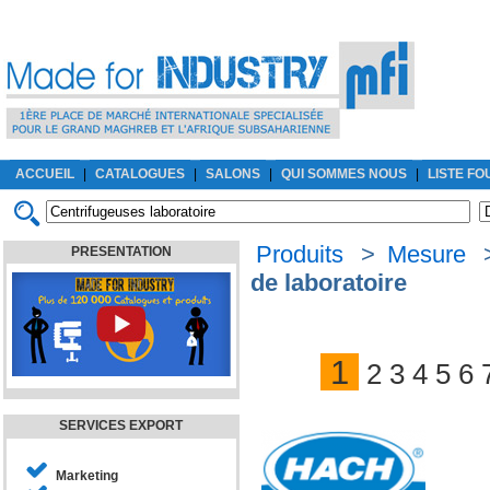
ACCUEIL
|
CATALOGUES
|
SALONS
|
QUI SOMMES NOUS
|
LISTE F
Produits
>
Mesure
PRESENTATION
de laboratoire
1
2
3
4
5
6
SERVICES EXPORT
Marketing