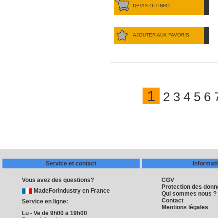
DEVIS OU INFO
AJOUTER AUX FAVORIS
1
2
3
4
5
6
Service et contact
Informat
Vous avez des questions?
CGV
Protection des don
MadeForIndustry en France
Qui sommes nous ?
Contact
Service en ligne:
Mentions légales
Lu - Ve de 9h00 a 19h00