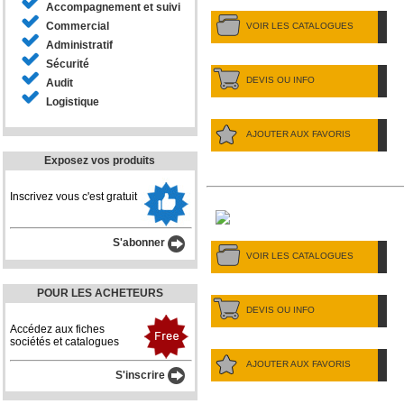
Accompagnement et suivi
Commercial
VOIR LES CATALOGUES
Administratif
Sécurité
DEVIS OU INFO
Audit
Logistique
AJOUTER AUX FAVORIS
Exposez vos produits
Inscrivez vous c'est gratuit
S'abonner
VOIR LES CATALOGUES
POUR LES ACHETEURS
DEVIS OU INFO
Accédez aux fiches
sociétés et catalogues
AJOUTER AUX FAVORIS
S'inscrire