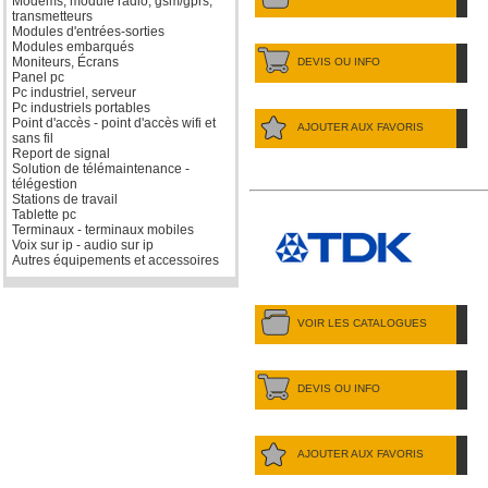
Modems, module radio, gsm/gprs,
transmetteurs
Modules d'entrées-sorties
Modules embarqués
Moniteurs, Écrans
DEVIS OU INFO
Panel pc
Pc industriel, serveur
Pc industriels portables
Point d'accès - point d'accès wifi et
AJOUTER AUX FAVORIS
sans fil
Report de signal
Solution de télémaintenance -
télégestion
Stations de travail
Tablette pc
Terminaux - terminaux mobiles
Voix sur ip - audio sur ip
Autres équipements et accessoires
VOIR LES CATALOGUES
DEVIS OU INFO
AJOUTER AUX FAVORIS