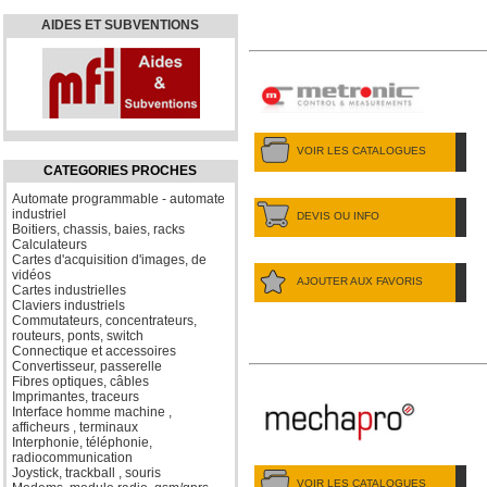
AIDES ET SUBVENTIONS
VOIR LES CATALOGUES
CATEGORIES PROCHES
Automate programmable - automate
industriel
DEVIS OU INFO
Boitiers, chassis, baies, racks
Calculateurs
Cartes d'acquisition d'images, de
vidéos
AJOUTER AUX FAVORIS
Cartes industrielles
Claviers industriels
Commutateurs, concentrateurs,
routeurs, ponts, switch
Connectique et accessoires
Convertisseur, passerelle
Fibres optiques, câbles
Imprimantes, traceurs
Interface homme machine ,
afficheurs , terminaux
Interphonie, téléphonie,
radiocommunication
Joystick, trackball , souris
VOIR LES CATALOGUES