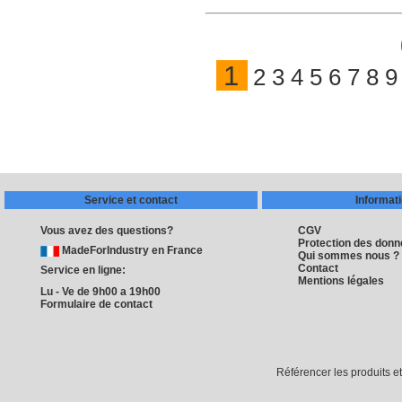
1
2
3
4
5
6
7
8
9
Service et contact
Informat
Vous avez des questions?
CGV
Protection des don
MadeForIndustry en France
Qui sommes nous ?
Contact
Service en ligne:
Mentions légales
Lu - Ve de 9h00 a 19h00
Formulaire de contact
Référencer les produits e