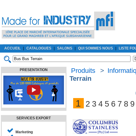
ACCUEIL
|
CATALOGUES
|
SALONS
|
QUI SOMMES NOUS
|
LISTE F
Produits
>
Informatiq
PRESENTATION
Terrain
1
2
3
4
5
6
7
8
9
SERVICES EXPORT
Marketing