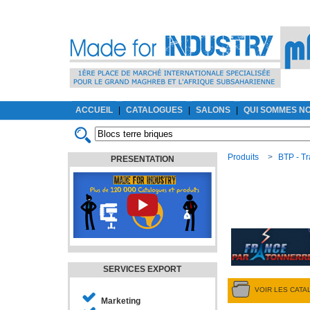
ACCUEIL
|
CATALOGUES
|
SALONS
|
QUI SOMMES N
Produits
>
BTP - Tr
PRESENTATION
SERVICES EXPORT
VOIR LES CAT
Marketing