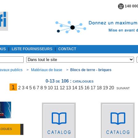
140 000
OUS
|
LISTE FOURNISSEURS
|
CONTACT
avaux publics
>
Matériaux de base
>
Blocs de terre - briques
0-13 de 106
: catalogues
1
2
3
4
5
6
7
8
9
10
11
12
13
14
15
16
17
18
19
20
suivant
ALOGUES