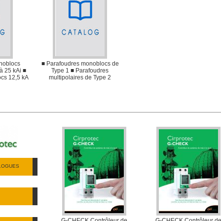
noblocs
■ Parafoudres monoblocs de
 à 25 kAi ■
Type 1 ■ Parafoudres
cs 12,5 kA
multipolaires de Type 2
ALOGUES
G-CHECK Contrôleur de
G-CHECK Contrôleur d