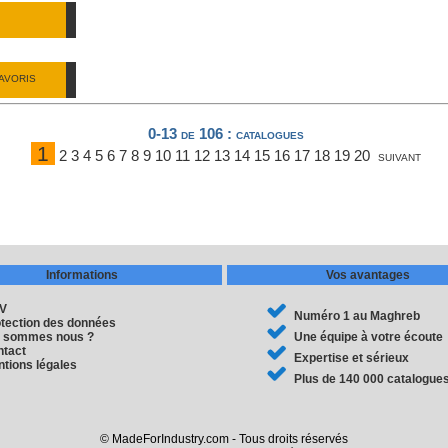
AVORIS
0-13 de 106
: catalogues
1
2
3
4
5
6
7
8
9
10
11
12
13
14
15
16
17
18
19
20
suivant
Informations
Vos avantages
V
Numéro 1 au Maghreb
tection des données
i sommes nous ?
Une équipe à votre écoute
ntact
Expertise et sérieux
tions légales
Plus de 140 000 catalogue
© MadeForIndustry.com - Tous droits réservés