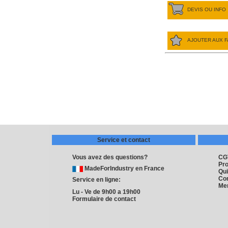
DEVIS OU INFO
AJOUTER AUX F
Service et contact
Vous avez des questions?
CG
Pro
MadeForIndustry en France
Qu
Co
Service en ligne:
Men
Lu - Ve de 9h00 a 19h00
Formulaire de contact