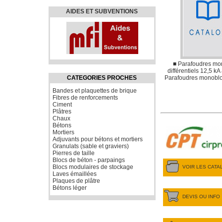
AIDES ET SUBVENTIONS
■ Parafoudres mo
différentiels 12,5 kA
CATEGORIES PROCHES
Parafoudres monoblo
Bandes et plaquettes de brique
Fibres de renforcements
Ciment
Plâtres
Chaux
Bétons
Mortiers
Adjuvants pour bétons et mortiers
Granulats (sable et graviers)
Pierres de taille
Blocs de béton - parpaings
Blocs modulaires de stockage
VOIR LES CAT
Laves émaillées
Plaques de plâtre
Bétons léger
DEVIS OU INFO