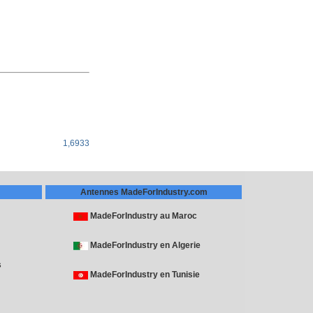
1,6933
Antennes MadeForIndustry.com
MadeForIndustry au Maroc
MadeForIndustry en Algerie
s
MadeForIndustry en Tunisie